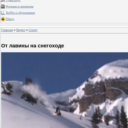
Транспорт
Фильмы и анимация
Хобби и образование
Юмор
Главная
»
Видео
»
Спорт
От лавины на снегоходе