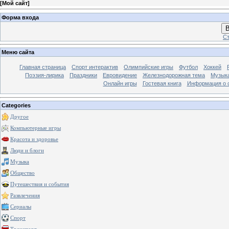
[
Мой сайт
]
Форма входа
В
Ст
Меню сайта
Главная страница
Спорт интерактив
Олимпийские игры
Футбол
Хоккей
Поэзия-лирика
Праздники
Евровидение
Железнодорожная тема
Музык
Онлайн игры
Гостевая книга
Информация о 
Categories
Другое
Компьютерные игры
Красота и здоровье
Люди и блоги
Музыка
Общество
Путешествия и события
Развлечения
Сериалы
Спорт