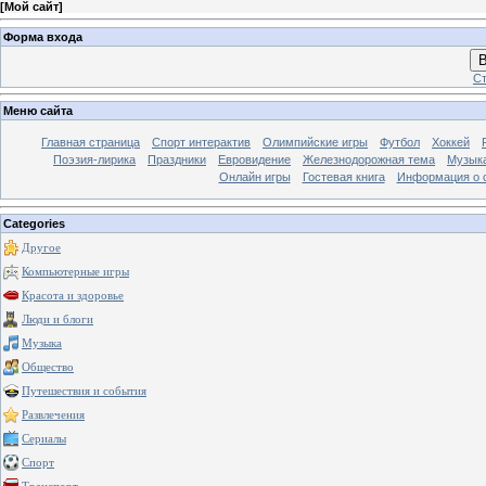
[
Мой сайт
]
Форма входа
В
Ст
Меню сайта
Главная страница
Спорт интерактив
Олимпийские игры
Футбол
Хоккей
Поэзия-лирика
Праздники
Евровидение
Железнодорожная тема
Музык
Онлайн игры
Гостевая книга
Информация о 
Categories
Другое
Компьютерные игры
Красота и здоровье
Люди и блоги
Музыка
Общество
Путешествия и события
Развлечения
Сериалы
Спорт