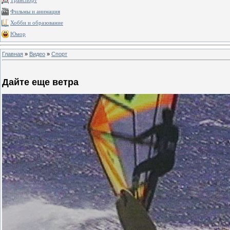
Транспорт
Фильмы и анимация
Хобби и образование
Юмор
Главная
»
Видео
»
Спорт
Дайте еще ветра