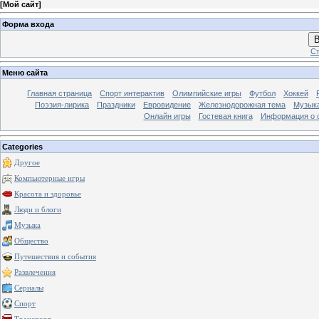
[
Мой сайт
]
Форма входа
В
Ст
Меню сайта
Главная страница
Спорт интерактив
Олимпийские игры
Футбол
Хоккей
Поэзия-лирика
Праздники
Евровидение
Железнодорожная тема
Музык
Онлайн игры
Гостевая книга
Информация о 
Categories
Другое
Компьютерные игры
Красота и здоровье
Люди и блоги
Музыка
Общество
Путешествия и события
Развлечения
Сериалы
Спорт