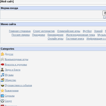
[
Мой сайт
]
Форма входа
В
Ст
Меню сайта
Главная страница
Спорт интерактив
Олимпийские игры
Футбол
Хоккей
Поэзия-лирика
Праздники
Евровидение
Железнодорожная тема
Музык
Онлайн игры
Гостевая книга
Информация о 
Categories
Другое
Компьютерные игры
Красота и здоровье
Люди и блоги
Музыка
Общество
Путешествия и события
Развлечения
Сериалы
Спорт