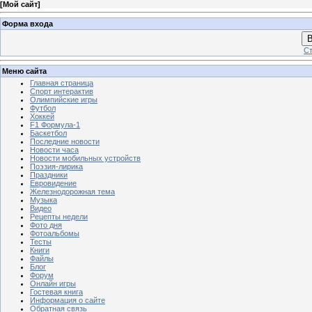
[
Мой сайт
]
Форма входа
В
Ст
Меню сайта
Главная страница
Спорт интерактив
Олимпийские игры
Футбол
Хоккей
F1 Формула-1
Баскетбол
Последние новости
Новости часа
Новости мобильных устройств
Поэзия-лирика
Праздники
Евровидение
Железнодорожная тема
Музыка
Видео
Рецепты недели
Фото дня
Фотоальбомы
Тесты
Книги
Файлы
Блог
Форум
Онлайн игры
Гостевая книга
Информация о сайте
Обратная связь