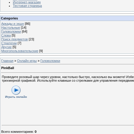
Интернет-магазин
Тестовая страница
Categories
Аркады и экшн
[86]
Настольные
[14]
Головоломки
[64]
Слова
[5]
Поиск предметов
[23]
Стратегии
[7]
Другие
[5]
Многопользовательские
[9]
Главная
»
Онлайн игры
»
Головоломки
PinkBall
Проведите розовый шар через уровни, настолько быстро, насколько вы можете! Избе
трехмерной графикой. Используйте клавиши со стрелками для управления передвиж
Играть онлайн
Всего комментариев
:
0