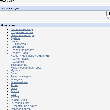
[
Мой сайт
]
Форма входа
В
Ст
Меню сайта
Главная страница
Спорт интерактив
Олимпийские игры
Футбол
Хоккей
F1 Формула-1
Баскетбол
Последние новости
Новости часа
Новости мобильных устройств
Поэзия-лирика
Праздники
Евровидение
Железнодорожная тема
Музыка
Видео
Рецепты недели
Фото дня
Фотоальбомы
Тесты
Книги
Файлы
Блог
Форум
Онлайн игры
Гостевая книга
Информация о сайте
Обратная связь