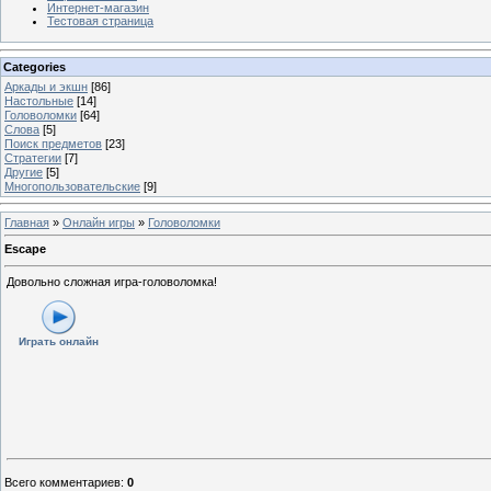
Интернет-магазин
Тестовая страница
Categories
Аркады и экшн
[86]
Настольные
[14]
Головоломки
[64]
Слова
[5]
Поиск предметов
[23]
Стратегии
[7]
Другие
[5]
Многопользовательские
[9]
Главная
»
Онлайн игры
»
Головоломки
Escape
Довольно сложная игра-головоломка!
Играть онлайн
Всего комментариев
:
0