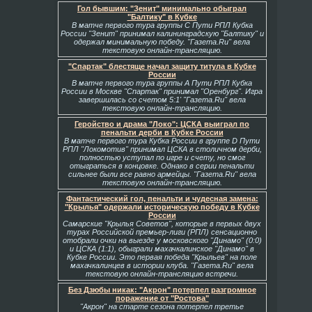
Гол бывшим: "Зенит" минимально обыграл
"Балтику" в Кубке
В матче первого тура группы С Пути РПЛ Кубка
России "Зенит" принимал калининградскую "Балтику" и
одержал минимальную победу. "Газета.Ru" вела
текстовую онлайн-трансляцию.
"Спартак" блестяще начал защиту титула в Кубке
России
В матче первого тура группы А Пути РПЛ Кубка
России в Москве "Спартак" принимал "Оренбург". Игра
завершилась со счетом 5:1' "Газета.Ru" вела
текстовую онлайн-трансляцию.
Геройство и драма "Локо": ЦСКА выиграл по
пенальти дерби в Кубке России
В матче первого тура Кубка России в группе D Пути
РПЛ "Локомотив" принимал ЦСКА в столичном дерби,
полностью уступал по игре и счету, но смог
отыграться в концовке. Однако в серии пенальти
сильнее были все равно армейцы. "Газета.Ru" вела
текстовую онлайн-трансляцию.
Фантастический гол, пенальти и чудесная замена:
"Крылья" одержали историческую победу в Кубке
России
Самарские "Крылья Советов", которые в первых двух
турах Российской премьер-лиги (РПЛ) сенсационно
отобрали очки на выезде у московского "Динамо" (0:0)
и ЦСКА (1:1), обыграли махачкалинское "Динамо" в
Кубке России. Это первая победа "Крыльев" на поле
махачкалинцев в истории клуба. "Газета.Ru" вела
текстовую онлайн-трансляцию встречи.
Без Дзюбы никак: "Акрон" потерпел разгромное
поражение от "Ростова"
"Акрон" на старте сезона потерпел третье