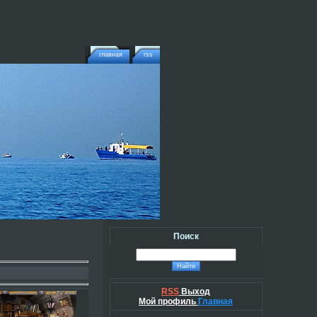
главная
rss
Поиск
RSS
Выход
Мой профиль
Главная