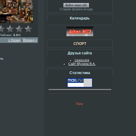
Войти через uID
Старая форма входа
Календарь
Рейтинг
:
0.0
/
0
« Назад
|
Вперед »
СПОРТ
Друзья сайта
ли.
Livescore
Сайт Мухина В.А.
Статистика
Теги: