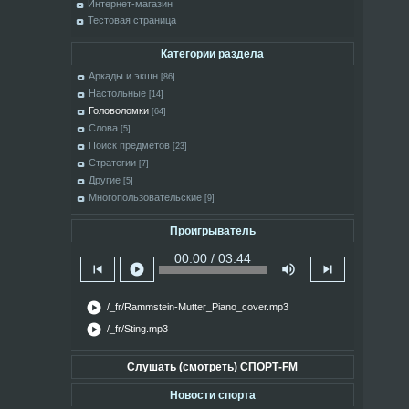
Интернет-магазин
Тестовая страница
Категории раздела
Аркады и экшн
[86]
Настольные
[14]
Головоломки
[64]
Слова
[5]
Поиск предметов
[23]
Стратегии
[7]
Другие
[5]
Многопользовательские
[9]
Проигрыватель
00:00 / 03:44
skip_previous
play_circle
volume_up
skip_next
play_circle
/_fr/Rammstein-Mutter_Piano_cover.mp3
play_circle
/_fr/Sting.mp3
Слушать (смотреть) СПОРТ-FM
Новости спорта