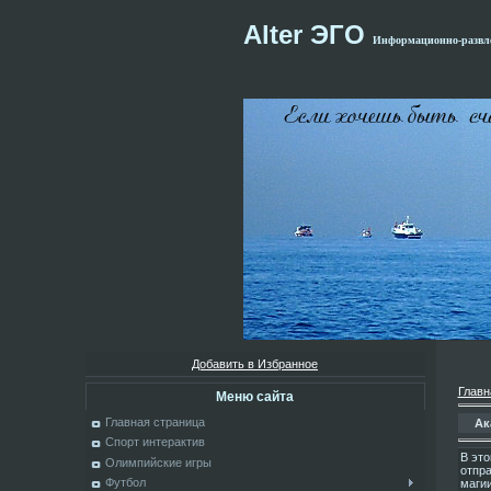
Alter ЭГО
Информационно-развле
Добавить в Избранное
Главн
Меню сайта
Главная страница
Ак
Спорт интерактив
В эт
Олимпийские игры
отпра
Футбол
магии