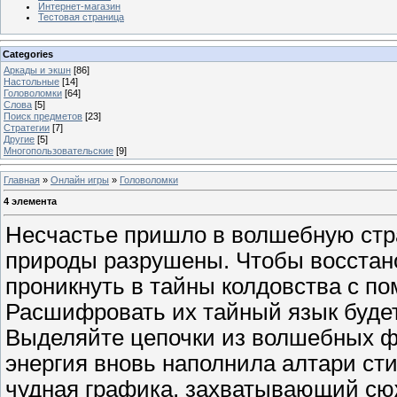
Интернет-магазин
Тестовая страница
Categories
Аркады и экшн
[86]
Настольные
[14]
Головоломки
[64]
Слова
[5]
Поиск предметов
[23]
Стратегии
[7]
Другие
[5]
Многопользовательские
[9]
Главная
»
Онлайн игры
»
Головоломки
4 элемента
Несчастье пришло в волшебную стра
природы разрушены. Чтобы восстано
проникнуть в тайны колдовства с по
Расшифровать их тайный язык будет
Выделяйте цепочки из волшебных ф
энергия вновь наполнила алтари сти
чудная графика, захватывающий сюж