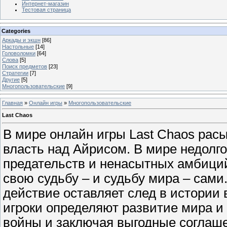
Интернет-магазин
Тестовая страница
Categories
Аркады и экшн
[86]
Настольные
[14]
Головоломки
[64]
Слова
[5]
Поиск предметов
[23]
Стратегии
[7]
Другие
[5]
Многопользовательские
[9]
Главная
»
Онлайн игры
»
Многопользовательские
Last Chaos
В мире онлайн игры Last Chaos рас
власть над Айрисом. В мире недолг
предательств и ненасытных амбици
свою судьбу – и судьбу мира – сами
действие оставляет след в истории
игроки определяют развитие мира и
войны и заключая выгодные соглаш