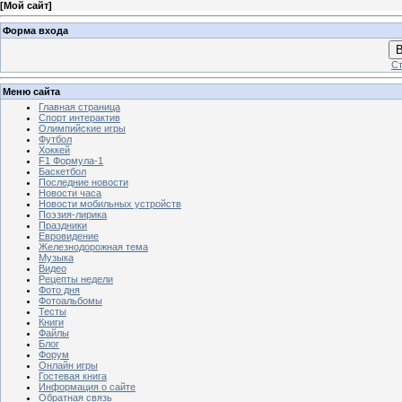
[
Мой сайт
]
Форма входа
В
Ст
Меню сайта
Главная страница
Спорт интерактив
Олимпийские игры
Футбол
Хоккей
F1 Формула-1
Баскетбол
Последние новости
Новости часа
Новости мобильных устройств
Поэзия-лирика
Праздники
Евровидение
Железнодорожная тема
Музыка
Видео
Рецепты недели
Фото дня
Фотоальбомы
Тесты
Книги
Файлы
Блог
Форум
Онлайн игры
Гостевая книга
Информация о сайте
Обратная связь