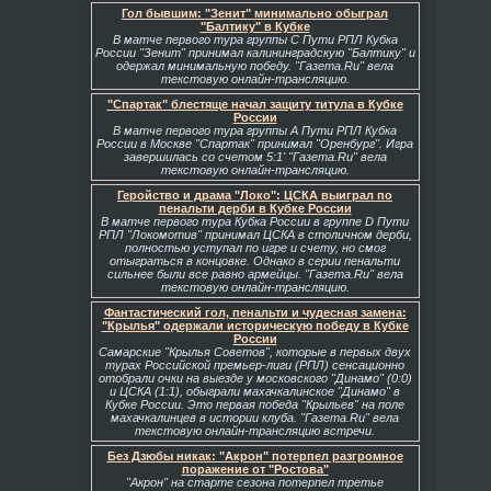
Гол бывшим: "Зенит" минимально обыграл
"Балтику" в Кубке
В матче первого тура группы С Пути РПЛ Кубка
России "Зенит" принимал калининградскую "Балтику" и
одержал минимальную победу. "Газета.Ru" вела
текстовую онлайн-трансляцию.
"Спартак" блестяще начал защиту титула в Кубке
России
В матче первого тура группы А Пути РПЛ Кубка
России в Москве "Спартак" принимал "Оренбург". Игра
завершилась со счетом 5:1' "Газета.Ru" вела
текстовую онлайн-трансляцию.
Геройство и драма "Локо": ЦСКА выиграл по
пенальти дерби в Кубке России
В матче первого тура Кубка России в группе D Пути
РПЛ "Локомотив" принимал ЦСКА в столичном дерби,
полностью уступал по игре и счету, но смог
отыграться в концовке. Однако в серии пенальти
сильнее были все равно армейцы. "Газета.Ru" вела
текстовую онлайн-трансляцию.
Фантастический гол, пенальти и чудесная замена:
"Крылья" одержали историческую победу в Кубке
России
Самарские "Крылья Советов", которые в первых двух
турах Российской премьер-лиги (РПЛ) сенсационно
отобрали очки на выезде у московского "Динамо" (0:0)
и ЦСКА (1:1), обыграли махачкалинское "Динамо" в
Кубке России. Это первая победа "Крыльев" на поле
махачкалинцев в истории клуба. "Газета.Ru" вела
текстовую онлайн-трансляцию встречи.
Без Дзюбы никак: "Акрон" потерпел разгромное
поражение от "Ростова"
"Акрон" на старте сезона потерпел третье