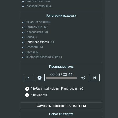
Интернет-магазин
Тестовая страница
Категории раздела
Аркады и экшн
[86]
Настольные
[14]
Головоломки
[64]
Слова
[5]
Поиск предметов
[23]
Стратегии
[7]
Другие
[5]
Многопользовательские
[9]
Проигрыватель
00:00 / 03:44
skip_previous
play_circle
volume_up
skip_next
play_circle
/_fr/Rammstein-Mutter_Piano_cover.mp3
play_circle
/_fr/Sting.mp3
Слушать (смотреть) СПОРТ-FM
Новости спорта