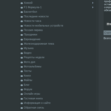
проф
Хоккей
остав
F1 Формула-1
сопр
обяза
Баскетбол
Последние новости
Новости часа
Игр
Новости мобильных устройств
Поэзия-лирика
Счет
Праздники
Всего
Евровидение
Железнодорожная тема
Музыка
Видео
Рецепты недели
Фото дня
Фотоальбомы
Тесты
Книги
Файлы
Блог
Форум
Онлайн игры
Гостевая книга
Информация о сайте
Обратная связь