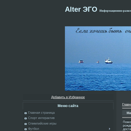
Alter ЭГО
Информационно-развле
Добавить в Избранное
Главн
Меню сайта
Главная страница
Ма
Спорт интерактив
Помо
Олимпийские игры
рожде
Футбол
доста