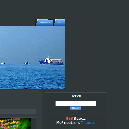
главная
rss
Поиск
RSS
Выход
Мой профиль
Главная