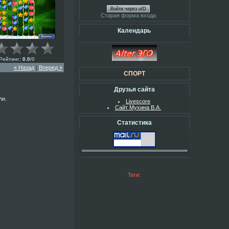
Войти через uID
Старая форма входа
Календарь
Рейтинг
:
0.0
/
0
« Назад
|
Вперед »
СПОРТ
Друзья сайта
ли.
Livescore
Сайт Мухина В.А.
Статистика
Теги: