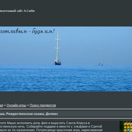
кательный сайт А.Carlin
ая
»
Онлайн игры
»
Поиск предметов
ша. Рождественская сказка. Делюкс
гите Маше исполнить роль феи и выручить Санта-Клауса в
ственскую ночь. Собирайте подарки и вместе с эльфами и Сантой
вьте их по назначению. Потрясающе красочная игра, нарисованная