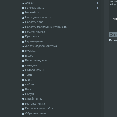
корзи
Хоккей
яйцо 
F1 Формула-1
Баскетбол
Последние новости
Игр
Новости часа
Новости мобильных устройств
Поэзия-лирика
Счет
Праздники
Всего
Евровидение
Железнодорожная тема
Музыка
Видео
Рецепты недели
Фото дня
Фотоальбомы
Тесты
Книги
Файлы
Блог
Форум
Онлайн игры
Гостевая книга
Информация о сайте
Обратная связь