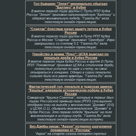
Гол бывшим: "Зенит" минимально обыграл
"Балтику" в Кубке
В матче первого тура группы С Пути РПЛ Кубка
России "Зенит" принимал калининградскую "Балтику" и
одержал минимальную победу. "Газета.Ru" вела
текстовую онлайн-трансляцию.
"Спартак" блестяще начал защиту титула в Кубке
России
В матче первого тура группы А Пути РПЛ Кубка
России в Москве "Спартак" принимал "Оренбург". Игра
завершилась со счетом 5:1' "Газета.Ru" вела
текстовую онлайн-трансляцию.
Геройство и драма "Локо": ЦСКА выиграл по
пенальти дерби в Кубке России
В матче первого тура Кубка России в группе D Пути
РПЛ "Локомотив" принимал ЦСКА в столичном дерби,
полностью уступал по игре и счету, но смог
отыграться в концовке. Однако в серии пенальти
сильнее были все равно армейцы. "Газета.Ru" вела
текстовую онлайн-трансляцию.
Фантастический гол, пенальти и чудесная замена:
"Крылья" одержали историческую победу в Кубке
России
Самарские "Крылья Советов", которые в первых двух
турах Российской премьер-лиги (РПЛ) сенсационно
отобрали очки на выезде у московского "Динамо" (0:0)
и ЦСКА (1:1), обыграли махачкалинское "Динамо" в
Кубке России. Это первая победа "Крыльев" на поле
махачкалинцев в истории клуба. "Газета.Ru" вела
текстовую онлайн-трансляцию встречи.
Без Дзюбы никак: "Акрон" потерпел разгромное
поражение от "Ростова"
"Акрон" на старте сезона потерпел третье