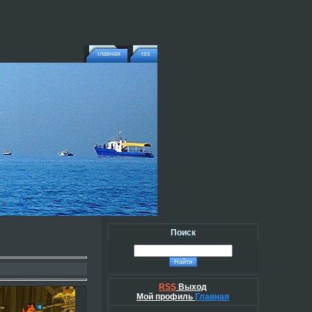
главная
rss
Поиск
RSS
Выход
Мой профиль
Главная