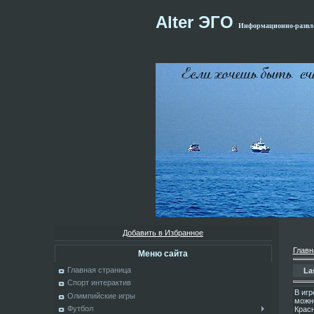
Alter ЭГО
Информационно-развле
Добавить в Избранное
Главн
Меню сайта
Главная страница
La
Спорт интерактив
В игр
Олимпийские игры
можно
Футбол
Красн