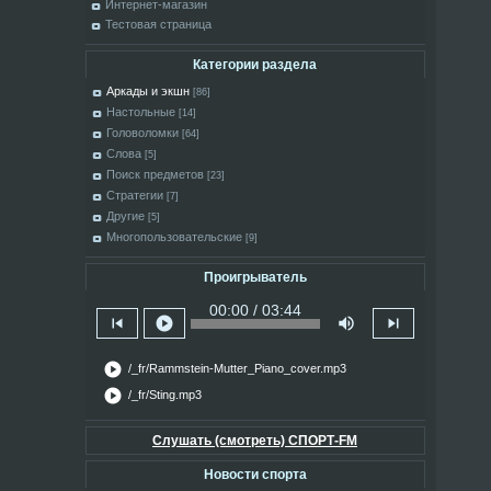
Интернет-магазин
Тестовая страница
Категории раздела
Аркады и экшн
[86]
Настольные
[14]
Головоломки
[64]
Слова
[5]
Поиск предметов
[23]
Стратегии
[7]
Другие
[5]
Многопользовательские
[9]
Проигрыватель
00:00 / 03:44
skip_previous
play_circle
volume_up
skip_next
play_circle
/_fr/Rammstein-Mutter_Piano_cover.mp3
play_circle
/_fr/Sting.mp3
Слушать (смотреть) СПОРТ-FM
Новости спорта