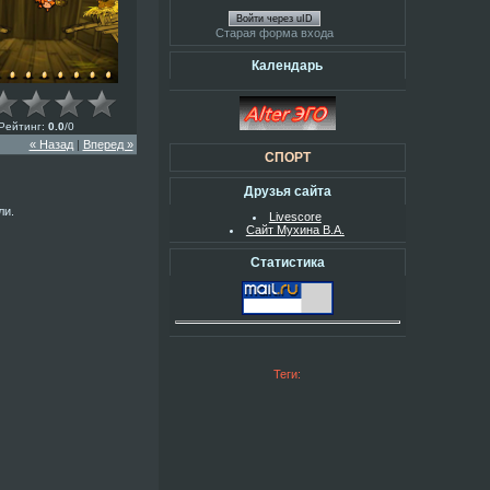
Войти через uID
Старая форма входа
Календарь
Рейтинг
:
0.0
/
0
« Назад
|
Вперед »
СПОРТ
Друзья сайта
ли.
Livescore
Сайт Мухина В.А.
Статистика
Теги: