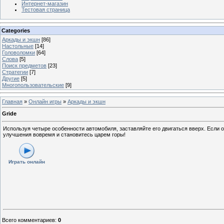
Интернет-магазин
Тестовая страница
Categories
Аркады и экшн
[86]
Настольные
[14]
Головоломки
[64]
Слова
[5]
Поиск предметов
[23]
Стратегии
[7]
Другие
[5]
Многопользовательские
[9]
Главная
»
Онлайн игры
»
Аркады и экшн
Gride
Используя четыре особенности автомобиля, заставляйте его двигаться вверх. Если о
улучшения вовремя и становитесь царем горы!
Играть онлайн
Всего комментариев
:
0