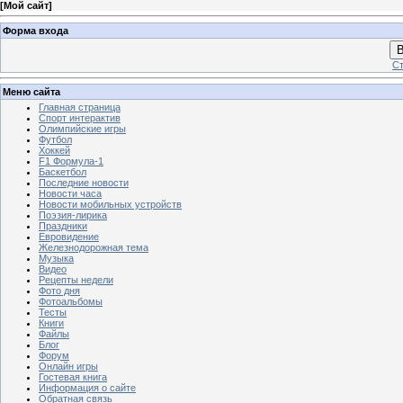
[
Мой сайт
]
Форма входа
В
Ст
Меню сайта
Главная страница
Спорт интерактив
Олимпийские игры
Футбол
Хоккей
F1 Формула-1
Баскетбол
Последние новости
Новости часа
Новости мобильных устройств
Поэзия-лирика
Праздники
Евровидение
Железнодорожная тема
Музыка
Видео
Рецепты недели
Фото дня
Фотоальбомы
Тесты
Книги
Файлы
Блог
Форум
Онлайн игры
Гостевая книга
Информация о сайте
Обратная связь