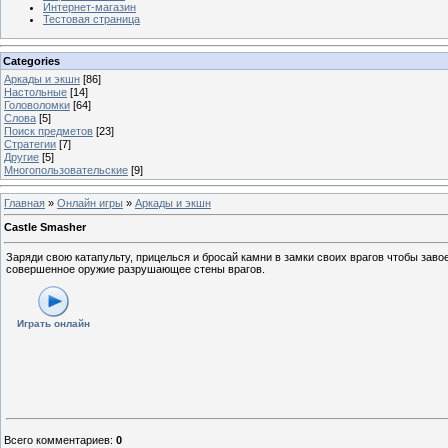
Интернет-магазин
Тестовая страница
Categories
Аркады и экшн
[86]
Настольные
[14]
Головоломки
[64]
Слова
[5]
Поиск предметов
[23]
Стратегии
[7]
Другие
[5]
Многопользовательские
[9]
Главная
»
Онлайн игры
»
Аркады и экшн
Castle Smasher
Заряди свою катапульту, прицелься и бросай камни в замки своих врагов чтобы заво
совершенное оружие разрушающее стены врагов.
Играть онлайн
Всего комментариев
:
0