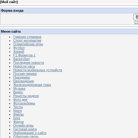
[
Мой сайт
]
Форма входа
В
Ст
Меню сайта
Главная страница
Спорт интерактив
Олимпийские игры
Футбол
Хоккей
F1 Формула-1
Баскетбол
Последние новости
Новости часа
Новости мобильных устройств
Поэзия-лирика
Праздники
Евровидение
Железнодорожная тема
Музыка
Видео
Рецепты недели
Фото дня
Фотоальбомы
Тесты
Книги
Файлы
Блог
Форум
Онлайн игры
Гостевая книга
Информация о сайте
Обратная связь