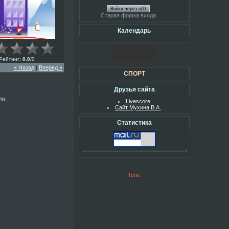
Войти через uID
Старая форма входа
Календарь
Рейтинг
:
0.0
/
0
« Назад
|
Вперед »
СПОРТ
Друзья сайта
ли.
Livescore
Сайт Мухина В.А.
Статистика
Теги: