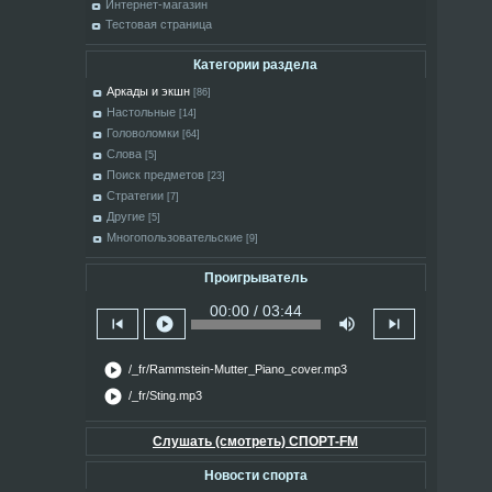
Интернет-магазин
Тестовая страница
Категории раздела
Аркады и экшн
[86]
Настольные
[14]
Головоломки
[64]
Слова
[5]
Поиск предметов
[23]
Стратегии
[7]
Другие
[5]
Многопользовательские
[9]
Проигрыватель
00:00 / 03:44
skip_previous
play_circle
volume_up
skip_next
play_circle
/_fr/Rammstein-Mutter_Piano_cover.mp3
play_circle
/_fr/Sting.mp3
Слушать (смотреть) СПОРТ-FM
Новости спорта