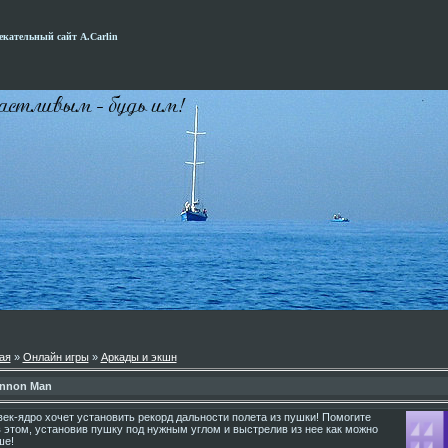
кательный сайт А.Carlin
ая
»
Онлайн игры
»
Аркады и экшн
nnon Man
ек-ядро хочет установить рекорд дальности полета из пушки! Помогите
 этом, установив пушку под нужным углом и выстрелив из нее как можно
ше!