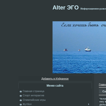
Alter ЭГО
Информационно-развле
Добавить в Избранное
Главн
Меню сайта
Главная страница
Ca
Спорт интерактив
Челов
Олимпийские игры
ему в
Футбол
даль