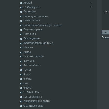
Хоккей
F1 Формула-1
Баскетбол
Игр
Последние новости
Новости часа
Новости мобильных устройств
Поэзия-лирика
Счет
Праздники
Всего
Евровидение
Железнодорожная тема
Музыка
Видео
Рецепты недели
Фото дня
Фотоальбомы
Тесты
Книги
Файлы
Блог
Форум
Онлайн игры
Гостевая книга
Информация о сайте
Обратная связь