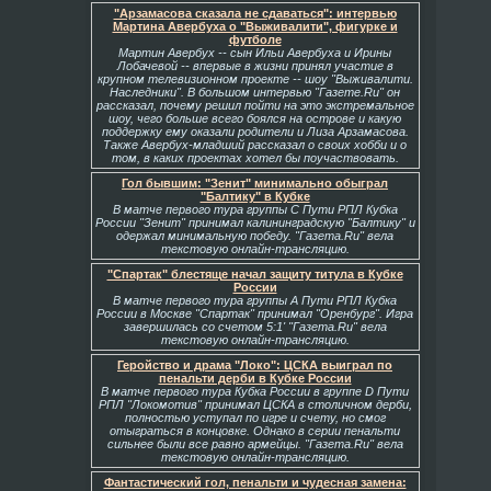
"Арзамасова сказала не сдаваться": интервью
Мартина Авербуха о "Выживалити", фигурке и
футболе
Мартин Авербух -- сын Ильи Авербуха и Ирины
Лобачевой -- впервые в жизни принял участие в
крупном телевизионном проекте -- шоу "Выживалити.
Наследники". В большом интервью "Газете.Ru" он
рассказал, почему решил пойти на это экстремальное
шоу, чего больше всего боялся на острове и какую
поддержку ему оказали родители и Лиза Арзамасова.
Также Авербух-младший рассказал о своих хобби и о
том, в каких проектах хотел бы поучаствовать.
Гол бывшим: "Зенит" минимально обыграл
"Балтику" в Кубке
В матче первого тура группы С Пути РПЛ Кубка
России "Зенит" принимал калининградскую "Балтику" и
одержал минимальную победу. "Газета.Ru" вела
текстовую онлайн-трансляцию.
"Спартак" блестяще начал защиту титула в Кубке
России
В матче первого тура группы А Пути РПЛ Кубка
России в Москве "Спартак" принимал "Оренбург". Игра
завершилась со счетом 5:1' "Газета.Ru" вела
текстовую онлайн-трансляцию.
Геройство и драма "Локо": ЦСКА выиграл по
пенальти дерби в Кубке России
В матче первого тура Кубка России в группе D Пути
РПЛ "Локомотив" принимал ЦСКА в столичном дерби,
полностью уступал по игре и счету, но смог
отыграться в концовке. Однако в серии пенальти
сильнее были все равно армейцы. "Газета.Ru" вела
текстовую онлайн-трансляцию.
Фантастический гол, пенальти и чудесная замена: