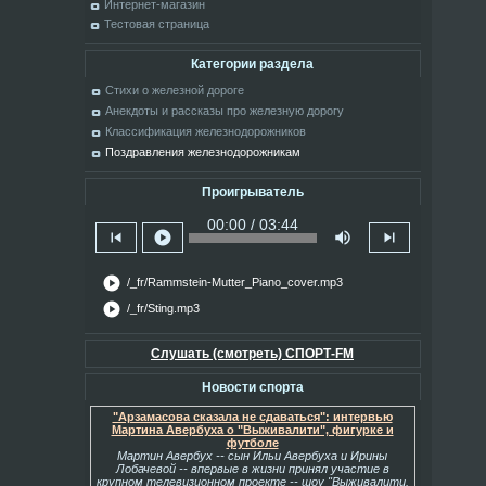
Интернет-магазин
Тестовая страница
Категории раздела
Стихи о железной дороге
Анекдоты и рассказы про железную дорогу
Классификация железнодорожников
Поздравления железнодорожникам
Проигрыватель
00:00 / 03:44
skip_previous
play_circle
volume_up
skip_next
play_circle
/_fr/Rammstein-Mutter_Piano_cover.mp3
play_circle
/_fr/Sting.mp3
Слушать (смотреть) СПОРТ-FM
Новости спорта
"Арзамасова сказала не сдаваться": интервью
Мартина Авербуха о "Выживалити", фигурке и
футболе
Мартин Авербух -- сын Ильи Авербуха и Ирины
Лобачевой -- впервые в жизни принял участие в
крупном телевизионном проекте -- шоу "Выживалити.