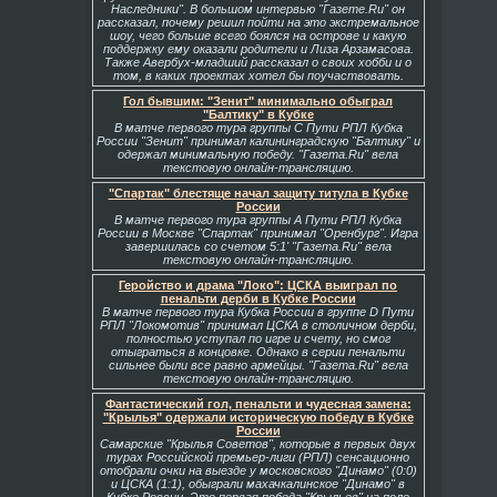
Наследники". В большом интервью "Газете.Ru" он
рассказал, почему решил пойти на это экстремальное
шоу, чего больше всего боялся на острове и какую
поддержку ему оказали родители и Лиза Арзамасова.
Также Авербух-младший рассказал о своих хобби и о
том, в каких проектах хотел бы поучаствовать.
Гол бывшим: "Зенит" минимально обыграл
"Балтику" в Кубке
В матче первого тура группы С Пути РПЛ Кубка
России "Зенит" принимал калининградскую "Балтику" и
одержал минимальную победу. "Газета.Ru" вела
текстовую онлайн-трансляцию.
"Спартак" блестяще начал защиту титула в Кубке
России
В матче первого тура группы А Пути РПЛ Кубка
России в Москве "Спартак" принимал "Оренбург". Игра
завершилась со счетом 5:1' "Газета.Ru" вела
текстовую онлайн-трансляцию.
Геройство и драма "Локо": ЦСКА выиграл по
пенальти дерби в Кубке России
В матче первого тура Кубка России в группе D Пути
РПЛ "Локомотив" принимал ЦСКА в столичном дерби,
полностью уступал по игре и счету, но смог
отыграться в концовке. Однако в серии пенальти
сильнее были все равно армейцы. "Газета.Ru" вела
текстовую онлайн-трансляцию.
Фантастический гол, пенальти и чудесная замена:
"Крылья" одержали историческую победу в Кубке
России
Самарские "Крылья Советов", которые в первых двух
турах Российской премьер-лиги (РПЛ) сенсационно
отобрали очки на выезде у московского "Динамо" (0:0)
и ЦСКА (1:1), обыграли махачкалинское "Динамо" в