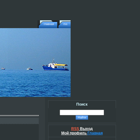
главная
rss
Поиск
RSS
Выход
Мой профиль
Главная