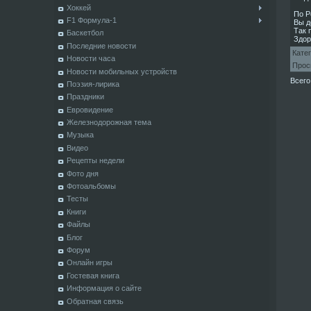
Хоккей
По Р
F1 Формула-1
Вы д
Так 
Баскетбол
Здор
Последние новости
Кате
Новости часа
Прос
Новости мобильных устройств
Всего
Поэзия-лирика
Праздники
Евровидение
Железнодорожная тема
Музыка
Видео
Рецепты недели
Фото дня
Фотоальбомы
Тесты
Книги
Файлы
Блог
Форум
Онлайн игры
Гостевая книга
Информация о сайте
Обратная связь