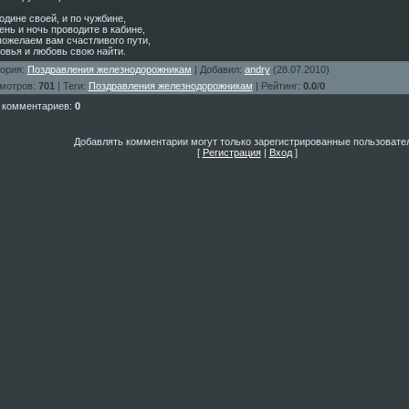
одине своей, и по чужбине,
ень и ночь проводите в кабине,
пожелаем вам счастливого пути,
овья и любовь свою найти.
гория
:
Поздравления железнодорожникам
|
Добавил
:
andry
(28.07.2010)
мотров
:
701
|
Теги
:
Поздравления железнодорожникам
|
Рейтинг
:
0.0
/
0
 комментариев
:
0
Добавлять комментарии могут только зарегистрированные пользовате
[
Регистрация
|
Вход
]