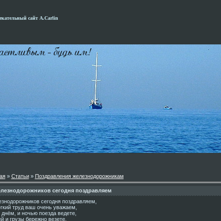
кательный сайт А.Carlin
ая
»
Статьи
»
Поздравления железнодорожникам
лезнодорожников сегодня поздравляем
знодорожников сегодня поздравляем,
гкий труд ваш очень уважаем,
 днём, и ночью поезда ведете,
й и грузы бережно везете.