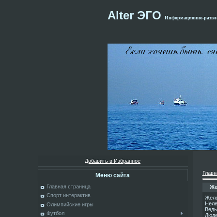
Alter ЭГО
Информационно-развле
Добавить в Избранное
Главн
Меню сайта
Главная страница
Же
Спорт интерактив
Желе
Неле
Олимпийские игры
Ведь
Футбол
Люде