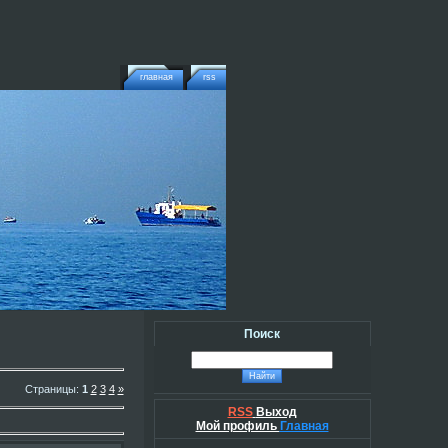
главная
rss
Поиск
Страницы
:
1
2
3
4
»
RSS
Выход
Мой профиль
Главная