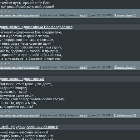
тимизм пусть хранят тебя Боги,
тник российской железной дороги!
равления железнодорожникам
|
Просмотров:
899
|
Добавил:
andry
|
Дата:
04.08.2012
|
Комментарии (0)
 днем железнодорожника Вас поздравляю
ем железнодорожника Вас поздравляю,
тья и успехов искренне желаю,
ы непрерывно составы грохотали,
я невзгоды в немыслимые дали!
ь судьба экспрессом несет Вам удачу,
дость, здоровье и любовь в придачу,
 приносит радость работа без изъяна,
ата не влезает в барсетку и карманы!
равления железнодорожникам
|
Просмотров:
767
|
Добавил:
andry
|
Дата:
04.08.2012
|
Комментарии (0)
 днем железнодорожника!
га! Всех, кто "стране угля дает",
ы двигая вперед,
здравляю от души
 пожелать сама реши).
желаю, чтоб всегда ходили ровно поезда,
не за что, ядрена мать,
было премии лишать!
равления железнодорожникам
|
Просмотров:
970
|
Добавил:
andry
|
Дата:
07.08.2011
|
Комментарии (0)
нтейнер удачи,вагончик везения!
йнер удачи,вагончик везения!
форму успеха,цистерну варенья!
аксами крытый (забит до отказа)!