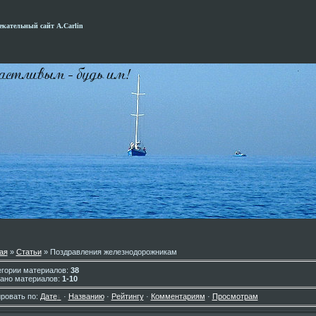
кательный сайт А.Carlin
ая
»
Статьи
» Поздравления железнодорожникам
егории материалов
:
38
ано материалов
:
1-10
ровать по
:
Дате
·
Названию
·
Рейтингу
·
Комментариям
·
Просмотрам