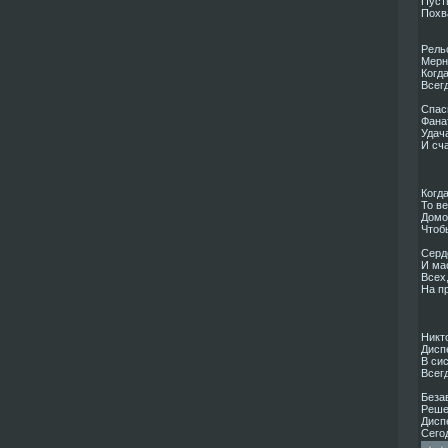
Пуст
Похв
Рель
Мерн
Когд
Всегд
Спас
Фана
Удача
И сча
Когда
То в
Домой
Чтоб
Серд
И мас
Всех,
На п
Никто
Диспе
В си
Всег
Беза
Реше
Дисп
Сего