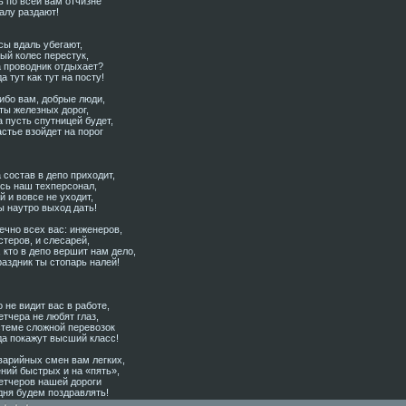
ь по всей вам отчизне
алу раздают!
сы вдаль убегают,
ый колес перестук,
а проводник отдыхает?
а тут как тут на посту!
ибо вам, добрые люди,
ты железных дорог,
 пусть спутницей будет,
стье взойдет на порог
 состав в депо приходит,
есь наш техперсонал,
 и вовсе не уходит,
ы наутро выход дать!
ечно всех вас: инженеров,
теров, и слесарей,
 кто в депо вершит нам дело,
раздник ты стопарь налей!
 не видит вас в работе,
тчера не любят глаз,
стеме сложной перевозок
да покажут высший класс!
варийных смен вам легких,
ний быстрых и на «пять»,
етчеров нашей дороги
дня будем поздравлять!