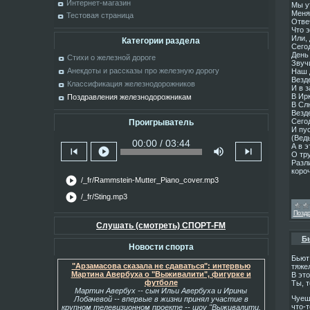
Интернет-магазин
Мы у
Меня
Тестовая страница
Отвеч
Что э
Или, 
Категории раздела
Сего
День 
Стихи о железной дороге
Звучи
Анекдоты и рассказы про железную дорогу
Наш 
Везд
Классификация железнодорожников
И в з
В Ирк
Поздравления железнодорожникам
В Слю
Везде
Сегод
Проигрыватель
И пус
(Ведь
00:00 / 03:44
А в э
skip_previous
play_circle
volume_up
skip_next
О тру
Разл
короч
play_circle
/_fr/Rammstein-Mutter_Piano_cover.mp3
play_circle
/_fr/Sting.mp3
Позд
Слушать (смотреть) СПОРТ-FM
Бь
Новости спорта
Бьют
"Арзамасова сказала не сдаваться": интервью
тяже
Мартина Авербуха о "Выживалити", фигурке и
В эт
футболе
Ты, т
Мартин Авербух -- сын Ильи Авербуха и Ирины
Чуеш
Лобачевой -- впервые в жизни принял участие в
что-т
крупном телевизионном проекте -- шоу "Выживалити.