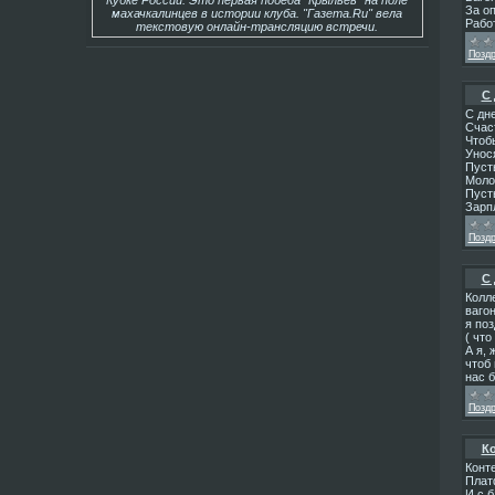
Кубке России. Это первая победа "Крыльев" на поле
За оп
махачкалинцев в истории клуба. "Газета.Ru" вела
Рабо
текстовую онлайн-трансляцию встречи.
Позд
С
С дн
Счас
Чтоб
Унос
Пуст
Моло
Пусть
Зарпл
Позд
С
Колле
вагон
я по
( что
А я, 
чтоб 
нас 
Позд
Ко
Конте
Плат
И с б