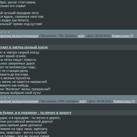
брат, рычаг стоп-крана,
озьми его сорви!
й лучший праздник лета
ся вдаль, сверкнув хвостом.
 водки три билета,
альный" прямо под кустом!
равления железнодорожникам
|
Просмотров:
736
|
Добавил:
andry
|
Дата:
02.08.2014
|
Комментарии (0)
одит в завтра скорый поезд
т в завтра скорый поезд
ет яркий огонёк,
са чётко пишут повесть
ьных уверенных дорог.
ат не километры-годы,
 не станции-дела.
заката до восхода
га жизнью пролегла.
ь жизнь не кажется напрасной
живите как-нибудь,
на "Железке" жизнь прекрасна!!!
ерным выбрали свой путь!
равления железнодорожникам
|
Просмотров:
1009
|
Добавил:
andry
|
Дата:
04.08.2012
|
Комментарии (0)
в будни, и в праздник - ты вечно в дороге
удни, и в праздник - ты вечно в дороге,
тник российской железной дороги!
ана премия даже доплата!
 живем на одну лишь зарплату.
а, квартира - мечта голубая!
 в тупике - все же лучше сарая.