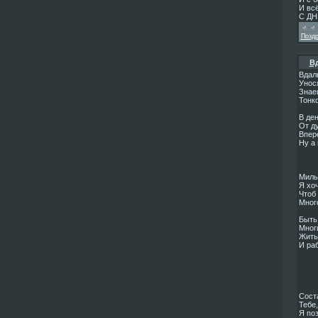
И всё
С Д
Позд
Вд
Вдаль
Унос
Знае
Тонк
В де
От д
Впер
Ну а 
Милы
Я хоч
Чтоб
Много
Быть
Мног
Жить
И ра
Соста
Тебе,
Я по