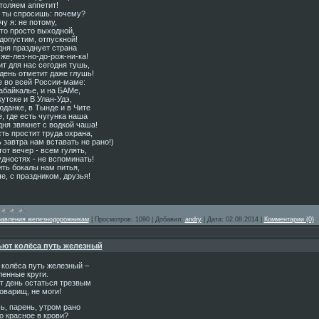
толяем аппетит!
 ты спросишь: почему?
у я: не потому,
то просто выходной,
допустим, отпускной!
дня празднует страна
же-лез-но-до-рож-ни-ка!
т для нас сегодня тушь,
день отметит даже глушь!
е во всей России-маме:
абайкалье, и на БАМе,
утске и В Улан-Удэ,
данке, в Тынде и в Чите
, где есть чугунка наша
ня звякнет с водкой чаша!
ть простит труда охрана,
 завтра нам вставать не рано!)
тот вечер - всем гулять,
дностях - не вспоминать!
ить бокалы нам питья,
е, с праздником, друзья!
равления железнодорожникам
|
Просмотров:
1090
|
Добавил:
andry
|
Дата:
02.08.2014
|
Комментарии (0)
ют колёса путь железный
 колёса путь железный –
ленные круги.
от день остаться трезвым
оварищ, не моги!
ь, парень, утром рано
о красное в крови?