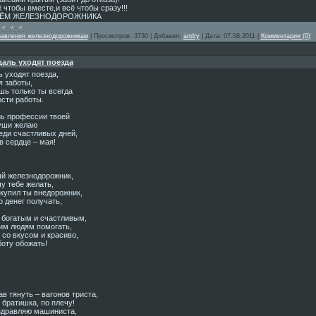
 чтобы вместе,и всё чтобы сразу!!!
НЁМ ЖЕЛЕЗНОДОРОЖНИКА
равления железнодорожникам
|
Просмотров:
3730
|
Добавил:
andry
|
Дата:
07.08.2011
|
Комментарии (0)
аль уходят поезда
 уходят поезда,
я заботы,
шь только ты всегда
ости работы.
нь профессии твоей
уши желаю
еди счастливых дней,
в сердце – мая!
й железнодорожник,
у тебе желать,
 купил ты внедорожник,
 денег получать,
 богатым и счастливым,
им людям помогать,
 со вкусом и красиво,
боту обожать!
в тянуть – вагонов триста,
 братишка, по плечу!
здравляю машиниста,