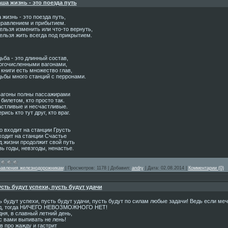
ша жизнь - это поезда путь
жизнь - это поезда путь,
правлением и прибытием.
ельзя изменить или что-то вернуть,
ельзя жить всегда под прикрытием.
ьба - это длинный состав,
огочисленными вагонами,
 книги есть множество глав,
дьбы много станций с перронами.
вагоны полны пассажирами
 билетом, кто просто так.
астливые и несчастливые.
рись кто тут друг, кто враг.
о входит на станции Грусть
ходит на станции Счастье
д жизни продолжит свой путь
ь годы, невзгоды, ненастье.
равления железнодорожникам
|
Просмотров:
1178
|
Добавил:
andry
|
Дата:
02.08.2014
|
Комментарии (0)
сть будут успехи, пусть будут удачи
 будут успехи, пусть будут удачи, пусть будут по силам любые задачи! Ведь если меч
д, тогда НИЧЕГО НЕВОЗМОЖНОГО НЕТ!
ня, в славный летний день,
с вами выпивать не лень!
в про жажду и гастрит