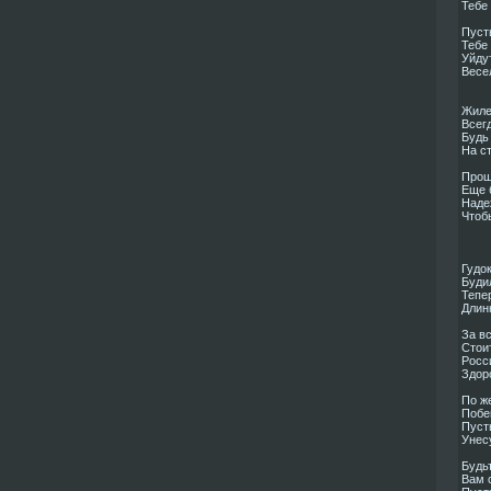
Тебе 
Пуст
Тебе
Уйдут
Весе
Жилет
Всегд
Будь 
На ст
Прош
Еще б
Наде
Чтоб
Гудок
Буди
Тепе
Длин
За в
Стои
Росс
Здор
По ж
Побег
Пусть
Унесу
Будь
Вам с