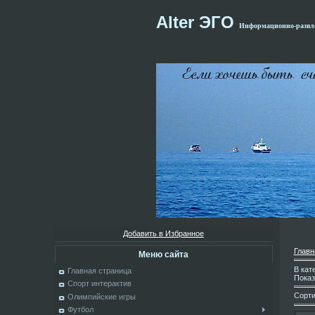
Alter ЭГО
Информационно-развле
Добавить в Избранное
Главн
Меню сайта
В кат
Главная страница
Показ
Спорт интерактив
Сорти
Олимпийские игры
Футбол