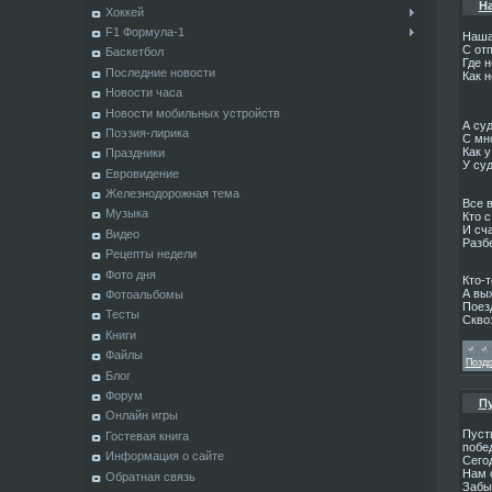
На
Хоккей
F1 Формула-1
Наша 
С от
Баскетбол
Где н
Последние новости
Как н
Новости часа
Новости мобильных устройств
А суд
Поэзия-лирика
С мн
Как у
Праздники
У су
Евровидение
Железнодорожная тема
Все 
Музыка
Кто с
И сч
Видео
Разбе
Рецепты недели
Фото дня
Кто-т
А вы
Фотоальбомы
Поез
Тесты
Сквоз
Книги
Файлы
Позд
Блог
Форум
Пу
Онлайн игры
Пусть
Гостевая книга
побе
Информация о сайте
Сегод
Нам 
Обратная связь
Забы