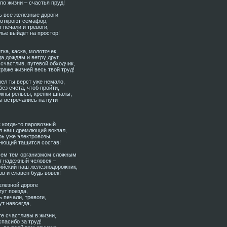
по жизни – счастья пруд!
ь все железные дороги
 откроют семафор,
 печали и тревоги,
лье выйдет на простор!
ка, каска, молоточек,
а дождям и ветру друг,
счастлив, путевой обходчик,
раже жизней весь твой труд!
ел ты верст уже немало,
ез счета, чтоб пройти,
жны рельсы, крепки шпалы,
ы встречались на пути
 когда-то паровозный
л наш дремлющий вокзал,
рь уже электровозы,
нющий тащится состав!
сем тем организмом сложным
т надежный человек –
ийский наш железнодорожник,
ов и славен будь вовек!
елезной дороге
ут поезда,
 печали, тревоги,
т навсегда,
те счастливы в жизни,
пасибо за труд!