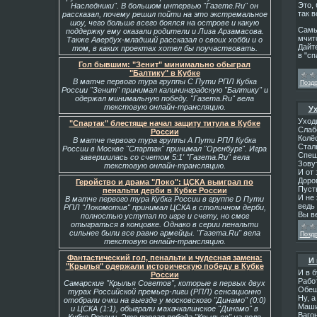
Это, 
Наследники". В большом интервью "Газете.Ru" он
так в
рассказал, почему решил пойти на это экстремальное
шоу, чего больше всего боялся на острове и какую
Самы
поддержку ему оказали родители и Лиза Арзамасова.
мчит
Также Авербух-младший рассказал о своих хобби и о
Дайте
том, в каких проектах хотел бы поучаствовать.
в "сп
Гол бывшим: "Зенит" минимально обыграл
"Балтику" в Кубке
В матче первого тура группы С Пути РПЛ Кубка
Позд
России "Зенит" принимал калининградскую "Балтику" и
одержал минимальную победу. "Газета.Ru" вела
текстовую онлайн-трансляцию.
Ух
Уходи
"Спартак" блестяще начал защиту титула в Кубке
Слабе
России
Колё
В матче первого тура группы А Пути РПЛ Кубка
Стал
России в Москве "Спартак" принимал "Оренбург". Игра
Спеш
завершилась со счетом 5:1' "Газета.Ru" вела
Зовут
текстовую онлайн-трансляцию.
И от 
Доро
Геройство и драма "Локо": ЦСКА выиграл по
Пуст
пенальти дерби в Кубке России
И не 
В матче первого тура Кубка России в группе D Пути
ведь 
РПЛ "Локомотив" принимал ЦСКА в столичном дерби,
Вы в
полностью уступал по игре и счету, но смог
отыграться в концовке. Однако в серии пенальти
сильнее были все равно армейцы. "Газета.Ru" вела
Позд
текстовую онлайн-трансляцию.
Фантастический гол, пенальти и чудесная замена:
И 
"Крылья" одержали историческую победу в Кубке
И в б
России
Рабо
Самарские "Крылья Советов", которые в первых двух
Обещ
турах Российской премьер-лиги (РПЛ) сенсационно
Ну, а
отобрали очки на выезде у московского "Динамо" (0:0)
Машин
и ЦСКА (1:1), обыграли махачкалинское "Динамо" в
Вагон