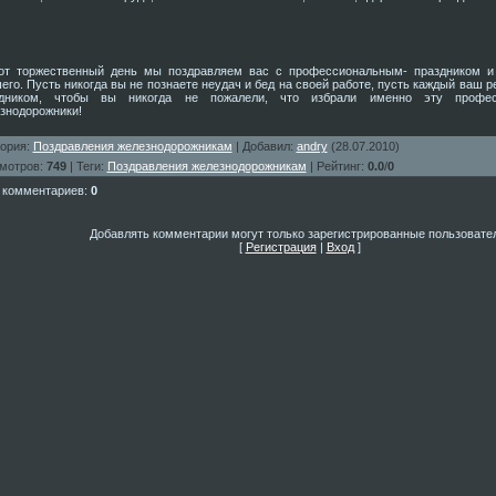
от торжественный день мы поздравляем вас с профессиональным- праздником и
его. Пусть никогда вы не познаете неудач и бед на своей работе, пусть каждый ваш р
здником, чтобы вы никогда не пожалели, что избрали именно эту профес
знодорожники!
гория
:
Поздравления железнодорожникам
|
Добавил
:
andry
(28.07.2010)
мотров
:
749
|
Теги
:
Поздравления железнодорожникам
|
Рейтинг
:
0.0
/
0
 комментариев
:
0
Добавлять комментарии могут только зарегистрированные пользовате
[
Регистрация
|
Вход
]