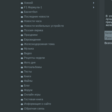
Хоккей
F1 Формула-1
Баскетбол
В эт
Последние новости
лучш
Новости часа
пра
желе
Новости мобильных устройств
Поэзия-лирика
Кате
Праздники
Прос
Евровидение
Всего
Железнодорожная тема
Музыка
Видео
Рецепты недели
Фото дня
Фотоальбомы
Тесты
Книги
Файлы
Блог
Форум
Онлайн игры
Гостевая книга
Информация о сайте
Обратная связь