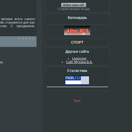
Войти через uID
Старая форма входа
Календарь
 желаем всего самого
ейс становится для вас
сию. С праздником,
СПОРТ
Друзья сайта
Livescore
Сайт Мухина В.А.
ли.
Статистика
Теги: