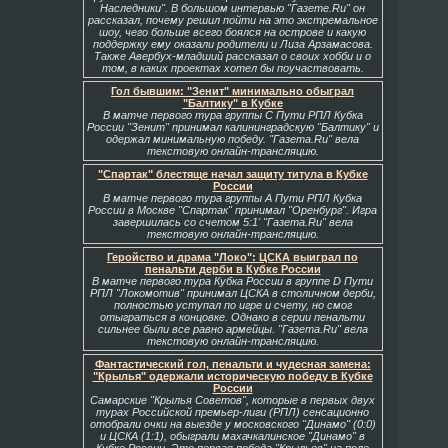
Наследники". В большом интервью "Газете.Ru" он
рассказал, почему решил пойти на это экстремальное
шоу, чего больше всего боялся на острове и какую
поддержку ему оказали родители и Лиза Арзамасова.
Также Авербух-младший рассказал о своих хобби и о
том, в каких проектах хотел бы поучаствовать.
Гол бывшим: "Зенит" минимально обыграл
"Балтику" в Кубке
В матче первого тура группы С Пути РПЛ Кубка
России "Зенит" принимал калининградскую "Балтику" и
одержал минимальную победу. "Газета.Ru" вела
текстовую онлайн-трансляцию.
"Спартак" блестяще начал защиту титула в Кубке
России
В матче первого тура группы А Пути РПЛ Кубка
России в Москве "Спартак" принимал "Оренбург". Игра
завершилась со счетом 5:1' "Газета.Ru" вела
текстовую онлайн-трансляцию.
Геройство и драма "Локо": ЦСКА выиграл по
пенальти дерби в Кубке России
В матче первого тура Кубка России в группе D Пути
РПЛ "Локомотив" принимал ЦСКА в столичном дерби,
полностью уступал по игре и счету, но смог
отыграться в концовке. Однако в серии пенальти
сильнее были все равно армейцы. "Газета.Ru" вела
текстовую онлайн-трансляцию.
Фантастический гол, пенальти и чудесная замена:
"Крылья" одержали историческую победу в Кубке
России
Самарские "Крылья Советов", которые в первых двух
турах Российской премьер-лиги (РПЛ) сенсационно
отобрали очки на выезде у московского "Динамо" (0:0)
и ЦСКА (1:1), обыграли махачкалинское "Динамо" в