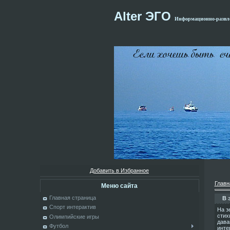
Alter ЭГО
Информационно-развле
Добавить в Избранное
Главн
Меню сайта
Главная страница
В 
Спорт интерактив
На з
стих
Олимпийские игры
дава
Футбол
инте