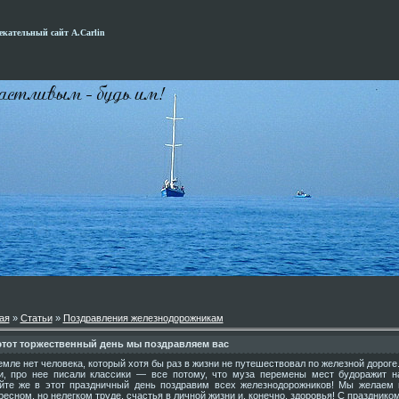
кательный сайт А.Carlin
ая
»
Статьи
»
Поздравления железнодорожникам
этот торжественный день мы поздравляем вас
емле нет человека, который хотя бы раз в жизни не путешествовал по железной дороге
и, про нее писали классики — все потому, что муза перемены мест будоражит н
йте же в этот праздничный день поздравим всех железнодорожников! Мы желаем
ресном, но нелегком труде, счастья в личной жизни и, конечно, здоровья! С праздником