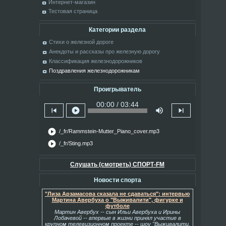
Интернет-магазин
Тестовая страница
Категории раздела
Стихи о железной дороге
Анекдоты и рассказы про железную дорогу
Классификация железнодорожников
Поздравления железнодорожникам
Проигрыватель
00:00 / 03:44
skip_previous
play_circle
volume_up
skip_next
play_circle
/_fr/Rammstein-Mutter_Piano_cover.mp3
play_circle
/_fr/Sting.mp3
Слушать (смотреть) СПОРТ-FM
Новости спорта
"Лиза Арзамасова сказала не сдаваться": интервью
Мартина Авербуха о "Выживалити", фигурке и
футболе
Мартин Авербух -- сын Ильи Авербуха и Ирины
Лобачевой -- впервые в жизни принял участие в
крупном телевизионном проекте -- шоу "Выживалити.