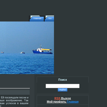
главная
rss
Поиск
. Ей посвящали песни и
RSS
Выход
аше воображение. Так
Мой профиль
Главная
 вам успехов в вашем
!