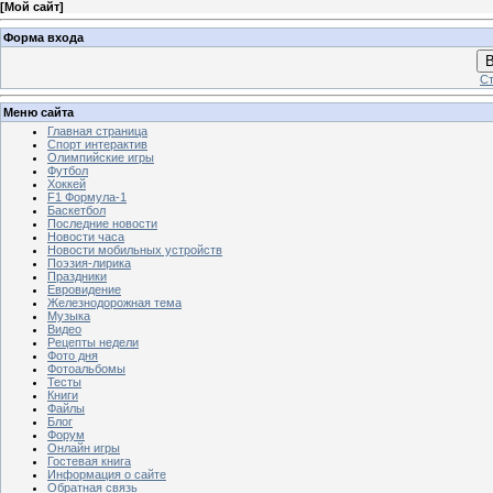
[
Мой сайт
]
Форма входа
В
Ст
Меню сайта
Главная страница
Спорт интерактив
Олимпийские игры
Футбол
Хоккей
F1 Формула-1
Баскетбол
Последние новости
Новости часа
Новости мобильных устройств
Поэзия-лирика
Праздники
Евровидение
Железнодорожная тема
Музыка
Видео
Рецепты недели
Фото дня
Фотоальбомы
Тесты
Книги
Файлы
Блог
Форум
Онлайн игры
Гостевая книга
Информация о сайте
Обратная связь