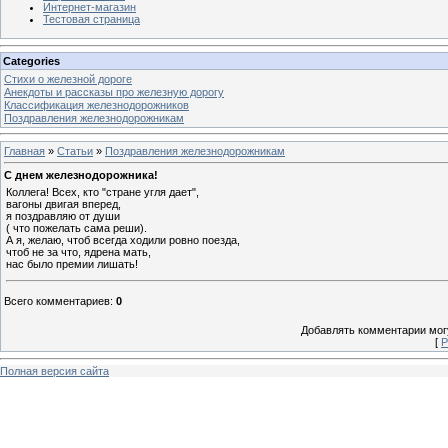
Интернет-магазин
Тестовая страница
Categories
Стихи о железной дороге
Анекдоты и рассказы про железную дорогу
Классификация железнодорожников
Поздравления железнодорожникам
Главная
»
Статьи
»
Поздравления железнодорожникам
С днем железнодорожника!
Коллега! Всех, кто "стране угля дает",
вагоны двигая вперед,
я поздравляю от души
( что пожелать сама реши).
А я, желаю, чтоб всегда ходили ровно поезда,
чтоб не за что, ядрена мать,
нас было премии лишать!
Всего комментариев
:
0
Добавлять комментарии могу
[
Р
Полная версия сайта