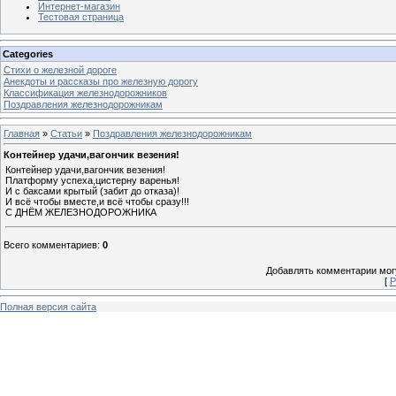
Интернет-магазин
Тестовая страница
Categories
Стихи о железной дороге
Анекдоты и рассказы про железную дорогу
Классификация железнодорожников
Поздравления железнодорожникам
Главная
»
Статьи
»
Поздравления железнодорожникам
Контейнер удачи,вагончик везения!
Контейнер удачи,вагончик везения!
Платформу успеха,цистерну варенья!
И с баксами крытый (забит до отказа)!
И всё чтобы вместе,и всё чтобы сразу!!!
С ДНЁМ ЖЕЛЕЗНОДОРОЖНИКА
Всего комментариев
:
0
Добавлять комментарии могу
[
Р
Полная версия сайта