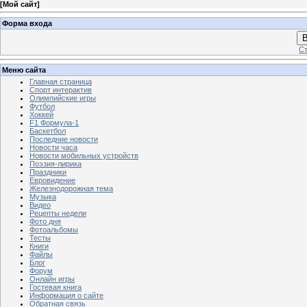
[
Мой сайт
]
Форма входа
В
Ст
Меню сайта
Главная страница
Спорт интерактив
Олимпийские игры
Футбол
Хоккей
F1 Формула-1
Баскетбол
Последние новости
Новости часа
Новости мобильных устройств
Поэзия-лирика
Праздники
Евровидение
Железнодорожная тема
Музыка
Видео
Рецепты недели
Фото дня
Фотоальбомы
Тесты
Книги
Файлы
Блог
Форум
Онлайн игры
Гостевая книга
Информация о сайте
Обратная связь