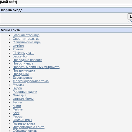
[
Мой сайт
]
Форма входа
В
Ст
Меню сайта
Главная страница
Спорт интерактив
Олимпийские игры
Футбол
Хоккей
F1 Формула-1
Баскетбол
Последние новости
Новости часа
Новости мобильных устройств
Поэзия-лирика
Праздники
Евровидение
Железнодорожная тема
Музыка
Видео
Рецепты недели
Фото дня
Фотоальбомы
Тесты
Книги
Файлы
Блог
Форум
Онлайн игры
Гостевая книга
Информация о сайте
Обратная связь