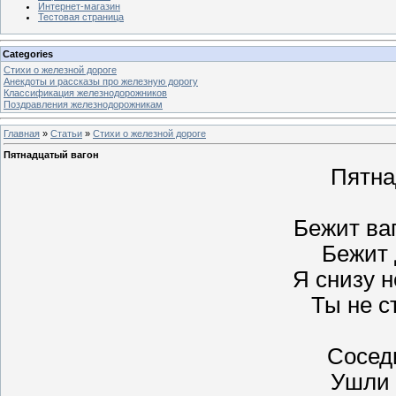
Интернет-магазин
Тестовая страница
Categories
Стихи о железной дороге
Анекдоты и рассказы про железную дорогу
Классификация железнодорожников
Поздравления железнодорожникам
Главная
»
Статьи
»
Стихи о железной дороге
Пятнадцатый вагон
Пятна
Бежит ва
Бежит 
Я снизу н
Ты не с
Сосед
Ушли 