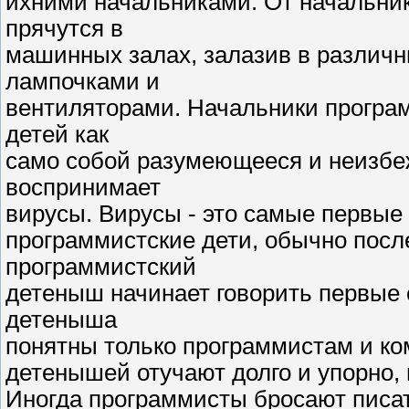
ихними начальниками. От начальни
прячутся в
машинных залах, залазив в разли
лампочками и
вентиляторами. Начальники програ
детей как
само собой разумеющееся и неизбеж
воспринимает
вирусы. Вирусы - это самые первые
программистские дети, обычно посл
программистский
детеныш начинает говорить первые 
детеныша
понятны только программистам и ко
детенышей отучают долго и упорно, 
Иногда программисты бросают писат