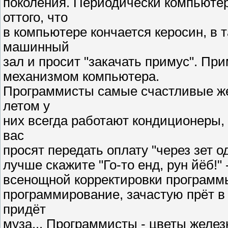
поколения. Периодически компьюте
оттого, что
в компьютере кончается керосин, в 
машинный
зал и просит "закачать примус". Пр
механизмом компьютера.
Программисты самые счастливые жел
летом у
них всегда работают кондиционеры, 
вас
просят передать оплату "через зет од
лучше скажите "Го-то енд, рун йёб!"
всенощной корректировки программы
программирование, зачастую прёт в
придёт
муза... Программисты - цветы желез