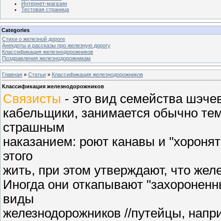
Интернет-магазин
Тестовая страница
Categories
Стихи о железной дороге
Анекдоты и рассказы про железную дорогу
Классификация железнодорожников
Поздравления железнодорожникам
Главная
»
Статьи
»
Классификация железнодорожников
Классификация железнодорожников
Связисты
- это вид семейства шэчев
кабельщики, занимается обычно тем
страшным
наказанием: роют канавы и "хоронят"
этого
жить, при этом утверждают, что желе
Иногда они откапывают "захороненн
виды
железнодорожников //путейцы, напри