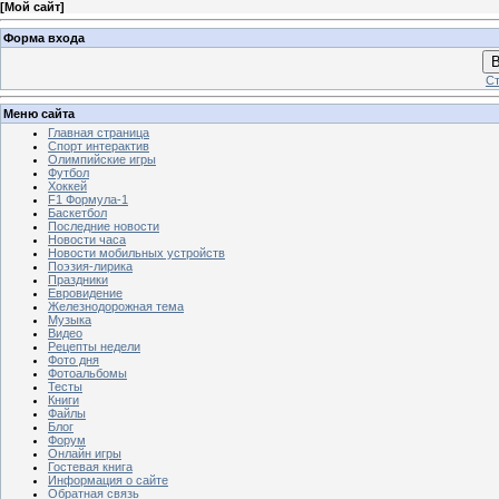
[
Мой сайт
]
Форма входа
В
Ст
Меню сайта
Главная страница
Спорт интерактив
Олимпийские игры
Футбол
Хоккей
F1 Формула-1
Баскетбол
Последние новости
Новости часа
Новости мобильных устройств
Поэзия-лирика
Праздники
Евровидение
Железнодорожная тема
Музыка
Видео
Рецепты недели
Фото дня
Фотоальбомы
Тесты
Книги
Файлы
Блог
Форум
Онлайн игры
Гостевая книга
Информация о сайте
Обратная связь