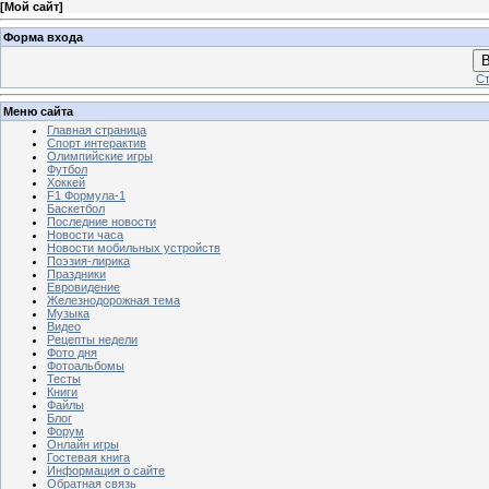
[
Мой сайт
]
Форма входа
В
Ст
Меню сайта
Главная страница
Спорт интерактив
Олимпийские игры
Футбол
Хоккей
F1 Формула-1
Баскетбол
Последние новости
Новости часа
Новости мобильных устройств
Поэзия-лирика
Праздники
Евровидение
Железнодорожная тема
Музыка
Видео
Рецепты недели
Фото дня
Фотоальбомы
Тесты
Книги
Файлы
Блог
Форум
Онлайн игры
Гостевая книга
Информация о сайте
Обратная связь