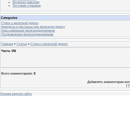
Интернет-магазин
Тестовая страница
Categories
Стихи о железной дороге
Анекдоты и рассказы про железную дорогу
Классификация железнодорожников
Поздравления железнодорожникам
Главная
»
Статьи
»
Стихи о железной дороге
Часть VIII
Всего комментариев
:
0
Добавлять комментарии могу
[
Р
Полная версия сайта