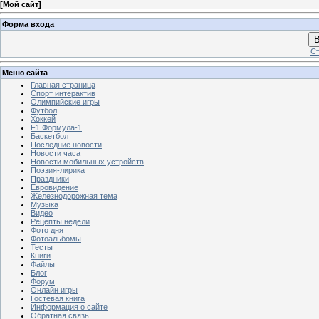
[
Мой сайт
]
Форма входа
В
Ст
Меню сайта
Главная страница
Спорт интерактив
Олимпийские игры
Футбол
Хоккей
F1 Формула-1
Баскетбол
Последние новости
Новости часа
Новости мобильных устройств
Поэзия-лирика
Праздники
Евровидение
Железнодорожная тема
Музыка
Видео
Рецепты недели
Фото дня
Фотоальбомы
Тесты
Книги
Файлы
Блог
Форум
Онлайн игры
Гостевая книга
Информация о сайте
Обратная связь