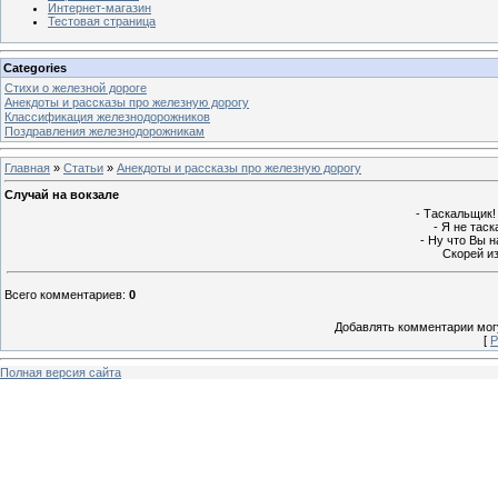
Интернет-магазин
Тестовая страница
Categories
Стихи о железной дороге
Анекдоты и рассказы про железную дорогу
Классификация железнодорожников
Поздравления железнодорожникам
Главная
»
Статьи
»
Анекдоты и рассказы про железную дорогу
Случай на вокзале
- Таскальщик!
- Я не тас
- Ну что Вы 
Скорей и
Всего комментариев
:
0
Добавлять комментарии могу
[
Р
Полная версия сайта