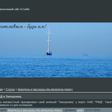
кательный сайт А.Carlin
ая
»
Статьи
»
Анекдоты и рассказы про железную дорогу
Д и Запорожец
а неизвестный припарковал свой зеленый "Запорожец" у ворот ОАО "РЖД". Таког
живала со дня основания.
гория
:
Анекдоты и рассказы про железную дорогу
|
Добавил
:
andry
(10.07.2010)