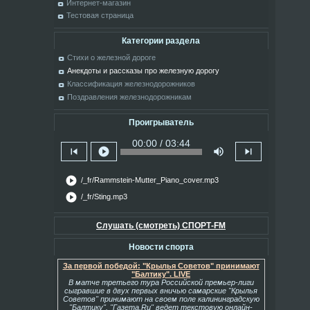
Интернет-магазин
Тестовая страница
Категории раздела
Стихи о железной дороге
Анекдоты и рассказы про железную дорогу
Классификация железнодорожников
Поздравления железнодорожникам
Проигрыватель
00:00 / 03:44
skip_previous
play_circle
volume_up
skip_next
play_circle
/_fr/Rammstein-Mutter_Piano_cover.mp3
play_circle
/_fr/Sting.mp3
Слушать (смотреть) СПОРТ-FM
Новости спорта
За первой победой: "Крылья Советов" принимают
"Балтику". LIVE
В матче третьего тура Российской премьер-лиги
сыгравшие в двух первых вничью самарские "Крылья
Советов" принимают на своем поле калининградскую
"Балтику". "Газета.Ru" ведет текстовую онлайн-