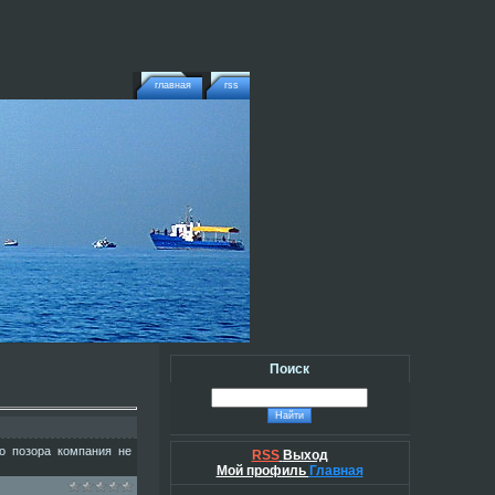
главная
rss
Поиск
о позора компания не
RSS
Выход
Мой профиль
Главная