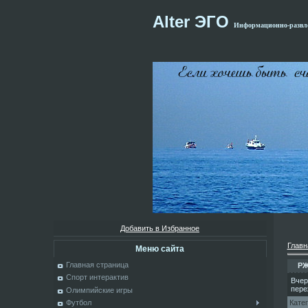
Alter ЭГО
Информационно-развле
Добавить в Избранное
Главн
Меню сайта
Главная страница
РЖ
Спорт интерактив
Вчер
пере
Олимпийские игры
Кате
Футбол