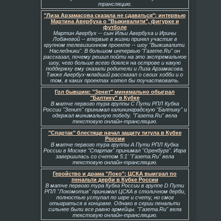
трансляцию.
"Лиза Арзамасова сказала не сдаваться": интервью
Мартина Авербуха о "Выживалити", фигурке и
футболе
Мартин Авербух -- сын Ильи Авербуха и Ирины
Лобачевой -- впервые в жизни принял участие в
крупном телевизионном проекте -- шоу "Выживалити.
Наследники". В большом интервью "Газете.Ru" он
рассказал, почему решил пойти на это экстремальное
шоу, чего больше всего боялся на острове и какую
поддержку ему оказали родители и Лиза Арзамасова.
Также Авербух-младший рассказал о своих хобби и о
том, в каких проектах хотел бы поучаствовать.
Гол бывшим: "Зенит" минимально обыграл
"Балтику" в Кубке
В матче первого тура группы С Пути РПЛ Кубка
России "Зенит" принимал калининградскую "Балтику" и
одержал минимальную победу. "Газета.Ru" вела
текстовую онлайн-трансляцию.
"Спартак" блестяще начал защиту титула в Кубке
России
В матче первого тура группы А Пути РПЛ Кубка
России в Москве "Спартак" принимал "Оренбург". Игра
завершилась со счетом 5:1' "Газета.Ru" вела
текстовую онлайн-трансляцию.
Геройство и драма "Локо": ЦСКА выиграл по
пенальти дерби в Кубке России
В матче первого тура Кубка России в группе D Пути
РПЛ "Локомотив" принимал ЦСКА в столичном дерби,
полностью уступал по игре и счету, но смог
отыграться в концовке. Однако в серии пенальти
сильнее были все равно армейцы. "Газета.Ru" вела
текстовую онлайн-трансляцию.