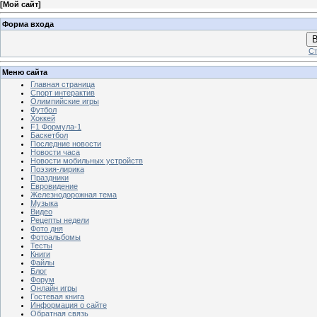
[
Мой сайт
]
Форма входа
В
Ст
Меню сайта
Главная страница
Спорт интерактив
Олимпийские игры
Футбол
Хоккей
F1 Формула-1
Баскетбол
Последние новости
Новости часа
Новости мобильных устройств
Поэзия-лирика
Праздники
Евровидение
Железнодорожная тема
Музыка
Видео
Рецепты недели
Фото дня
Фотоальбомы
Тесты
Книги
Файлы
Блог
Форум
Онлайн игры
Гостевая книга
Информация о сайте
Обратная связь