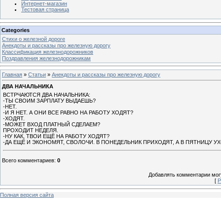
Интернет-магазин
Тестовая страница
Categories
Стихи о железной дороге
Анекдоты и рассказы про железную дорогу
Классификация железнодорожников
Поздравления железнодорожникам
Главная
»
Статьи
»
Анекдоты и рассказы про железную дорогу
ДВА НАЧАЛЬНИКА
ВСТРЧАЮТСЯ ДВА НАЧАЛЬНИКА:
-ТЫ СВОИМ ЗАРПЛАТУ ВЫДАЕШЬ?
-НЕТ.
-И Я НЕТ. А ОНИ ВСЕ РАВНО НА РАБОТУ ХОДЯТ?
-ХОДЯТ.
-МОЖЕТ ВХОД ПЛАТНЫЙ СДЕЛАЕМ?
ПРОХОДИТ НЕДЕЛЯ.
-НУ КАК, ТВОИ ЕЩЁ НА РАБОТУ ХОДЯТ?
-ДА ЕЩЁ И ЭКОНОМЯТ, СВОЛОЧИ. В ПОНЕДЕЛЬНИК ПРИХОДЯТ, А В ПЯТНИЦУ У
Всего комментариев
:
0
Добавлять комментарии могу
[
Р
Полная версия сайта