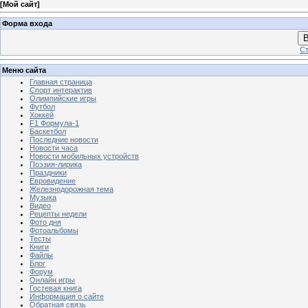
[
Мой сайт
]
Форма входа
В
Ст
Меню сайта
Главная страница
Спорт интерактив
Олимпийские игры
Футбол
Хоккей
F1 Формула-1
Баскетбол
Последние новости
Новости часа
Новости мобильных устройств
Поэзия-лирика
Праздники
Евровидение
Железнодорожная тема
Музыка
Видео
Рецепты недели
Фото дня
Фотоальбомы
Тесты
Книги
Файлы
Блог
Форум
Онлайн игры
Гостевая книга
Информация о сайте
Обратная связь