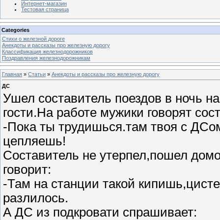
Интернет-магазин
Тестовая страница
Categories
Стихи о железной дороге
Анекдоты и рассказы про железную дорогу
Классификация железнодорожников
Поздравления железнодорожникам
Главная
»
Статьи
»
Анекдоты и рассказы про железную дорогу
ДС
Ушел составитель поездов в ночь на 
гости.На работе мужики говорят сос
-Пока ты трудишься.там твоя с ДСо
цепляешь!
Составитель не утерпел,пошел домо
говорит:
-Там на станции такой кипишь,цист
разлилось.
А ДС из подкровати спрашивает: