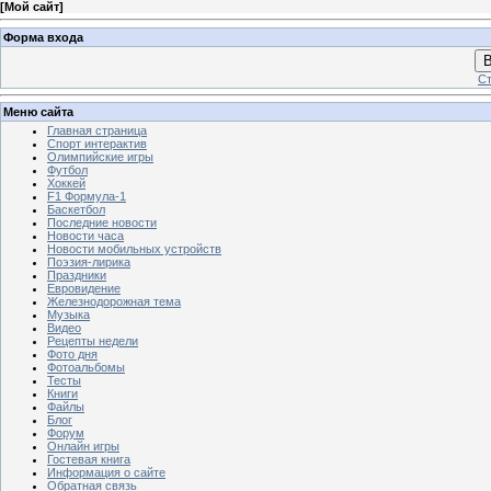
[
Мой сайт
]
Форма входа
В
Ст
Меню сайта
Главная страница
Спорт интерактив
Олимпийские игры
Футбол
Хоккей
F1 Формула-1
Баскетбол
Последние новости
Новости часа
Новости мобильных устройств
Поэзия-лирика
Праздники
Евровидение
Железнодорожная тема
Музыка
Видео
Рецепты недели
Фото дня
Фотоальбомы
Тесты
Книги
Файлы
Блог
Форум
Онлайн игры
Гостевая книга
Информация о сайте
Обратная связь