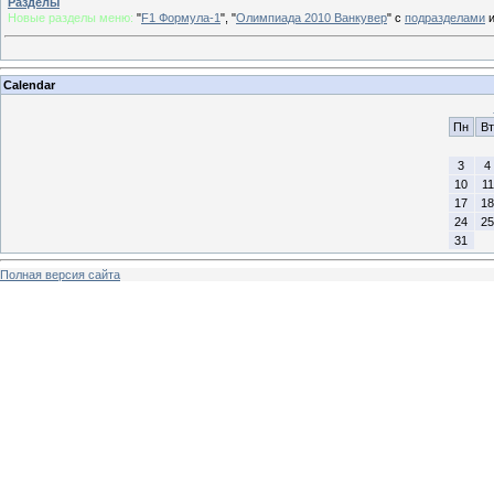
Разделы
Новые разделы меню:
"
F1 Формула-1
", "
Олимпиада 2010 Ванкувер
" с
подразделами
Calendar
Пн
Вт
3
4
10
11
17
18
24
25
31
Полная версия сайта