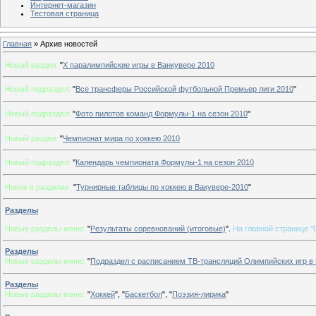
Интернет-магазин
Тестовая страница
Главная
»
Архив новостей
Новый раздел:
"
Х паралимпийские игры в Ванкувере 2010
Новый подраздел:
"
Все трансферы Российской футбольной Премьер лиги 2010
"
Новый подраздел:
"
Фото пилотов команд Формулы-1 на сезон 2010
"
Новый раздел:
"
Чемпионат мира по хоккею 2010
Новый подраздел:
"
Календарь чемпионата Формулы-1 на сезон 2010
Новое в разделах:
"
Турнирные таблицы по хоккею в Вакувере-2010
"
Разделы
Новые разделы меню:
"
Результаты соревнований (итоговые)
".
На главной странице 
Разделы
Новые разделы меню:
"
Подраздел с расписанием ТВ-трансляций Олимпийских игр в 
Разделы
Новые разделы меню:
"
Хоккей
", "
Баскетбол
", "
Поэзия-лирика
"