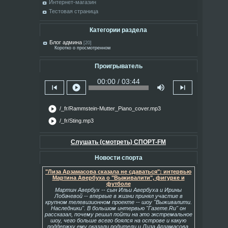
Интернет-магазин
Тестовая страница
Категории раздела
Блог админа
[20]
Коротко о просмотренном
Проигрыватель
00:00 / 03:44
skip_previous
play_circle
volume_up
skip_next
play_circle
/_fr/Rammstein-Mutter_Piano_cover.mp3
play_circle
/_fr/Sting.mp3
Слушать (смотреть) СПОРТ-FM
Новости спорта
"Лиза Арзамасова сказала не сдаваться": интервью
Мартина Авербуха о "Выживалити", фигурке и
футболе
Мартин Авербух -- сын Ильи Авербуха и Ирины
Лобачевой -- впервые в жизни принял участие в
крупном телевизионном проекте -- шоу "Выживалити.
Наследники". В большом интервью "Газете.Ru" он
рассказал, почему решил пойти на это экстремальное
шоу, чего больше всего боялся на острове и какую
поддержку ему оказали родители и Лиза Арзамасова.