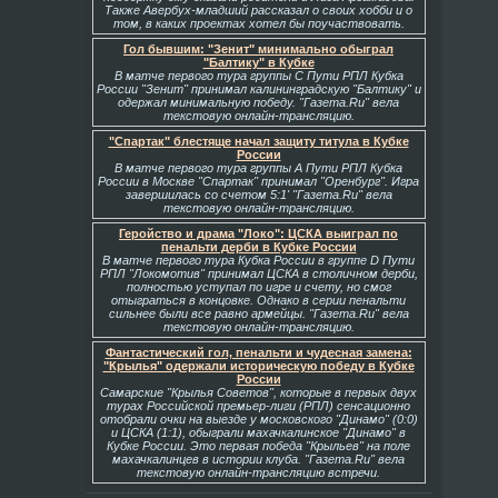
Также Авербух-младший рассказал о своих хобби и о
том, в каких проектах хотел бы поучаствовать.
Гол бывшим: "Зенит" минимально обыграл
"Балтику" в Кубке
В матче первого тура группы С Пути РПЛ Кубка
России "Зенит" принимал калининградскую "Балтику" и
одержал минимальную победу. "Газета.Ru" вела
текстовую онлайн-трансляцию.
"Спартак" блестяще начал защиту титула в Кубке
России
В матче первого тура группы А Пути РПЛ Кубка
России в Москве "Спартак" принимал "Оренбург". Игра
завершилась со счетом 5:1' "Газета.Ru" вела
текстовую онлайн-трансляцию.
Геройство и драма "Локо": ЦСКА выиграл по
пенальти дерби в Кубке России
В матче первого тура Кубка России в группе D Пути
РПЛ "Локомотив" принимал ЦСКА в столичном дерби,
полностью уступал по игре и счету, но смог
отыграться в концовке. Однако в серии пенальти
сильнее были все равно армейцы. "Газета.Ru" вела
текстовую онлайн-трансляцию.
Фантастический гол, пенальти и чудесная замена:
"Крылья" одержали историческую победу в Кубке
России
Самарские "Крылья Советов", которые в первых двух
турах Российской премьер-лиги (РПЛ) сенсационно
отобрали очки на выезде у московского "Динамо" (0:0)
и ЦСКА (1:1), обыграли махачкалинское "Динамо" в
Кубке России. Это первая победа "Крыльев" на поле
махачкалинцев в истории клуба. "Газета.Ru" вела
текстовую онлайн-трансляцию встречи.