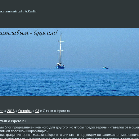
кательный сайт А.Carlin
ая
»
2016
»
Октябрь
»
03
» Отзыв о ispero.ru
зыв о ispero.ru
ый блог предназначен немного для другого, но чтобы предостеречь читателей от моше
литься полезной информацией.
нистрация интернет-магазина ispero.ru или кто-то под видом ее занимается мошеннич
е онлайн заказа приходит по почте уведомление о наличии товара и предложение опла