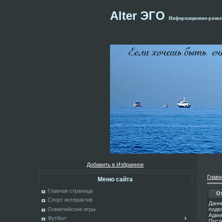
Alter ЭГО
Информационно-развле
Добавить в Избранное
Главн
Меню сайта
Главная страница
От
Спорт интерактив
Данн
поде
Олимпийские игры
Адми
Футбол
Посл