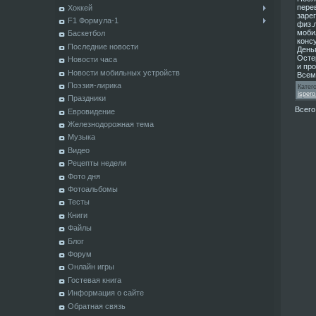
перев
Хоккей
заре
F1 Формула-1
физ.л
мобил
Баскетбол
консу
Последние новости
День
Осте
Новости часа
и про
Новости мобильных устройств
Всем
Поэзия-лирика
Катег
ispero
Праздники
Всего
Евровидение
Железнодорожная тема
Музыка
Видео
Рецепты недели
Фото дня
Фотоальбомы
Тесты
Книги
Файлы
Блог
Форум
Онлайн игры
Гостевая книга
Информация о сайте
Обратная связь