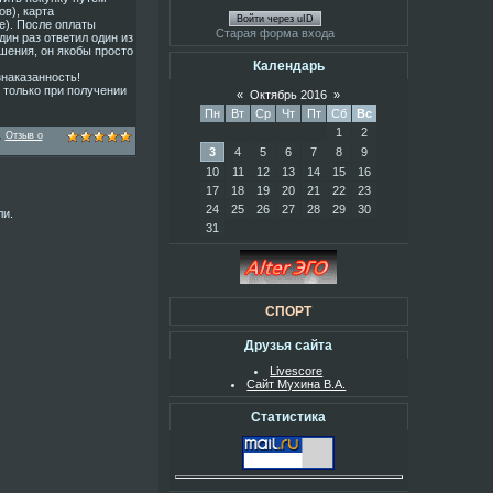
в), карта
Войти через uID
е). После оплаты
Старая форма входа
дин раз ответил один из
ошения, он якобы просто
Календарь
наказанность!
 только при получении
«
Октябрь 2016
»
Пн
Вт
Ср
Чт
Пт
Сб
Вс
1
2
,
Отзыв о
3
4
5
6
7
8
9
10
11
12
13
14
15
16
17
18
19
20
21
22
23
24
25
26
27
28
29
30
ли.
31
СПОРТ
Друзья сайта
Livescore
Сайт Мухина В.А.
Статистика