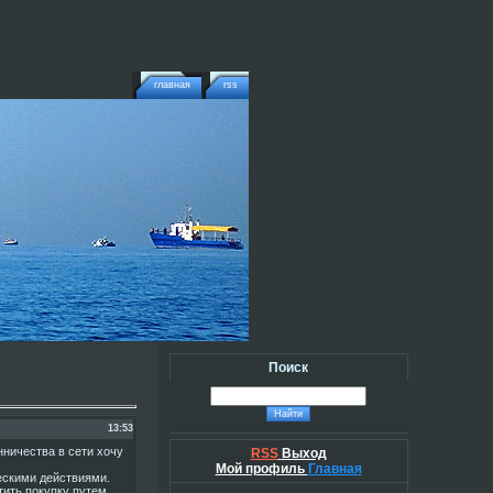
главная
rss
Поиск
13:53
нничества в сети хочу
RSS
Выход
Мой профиль
Главная
ескими действиями.
тить покупку путем