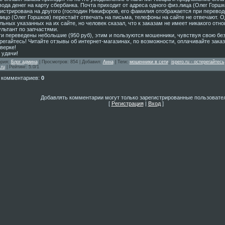
ода денег на карту сбербанка. Почта приходит от адреса одного физ.лица (Олег Горшко
гистрирована на другого (господин Никифоров, его фамилия отображается при перевод
ицо (Олег Горшков) перестаёт отвечать на письма, телефоны на сайте не отвечают. О
ьных указанных на их сайте, но человек сказал, что к заказам не имеет никакого отн
льтант по запчастями.
ги переведены небольшие (950 руб), этим и пользуются мошенники, чувствуя свою без
регайтесь! Читайте отзывы об интернет-магазинах, по возможности, оплачивайте заказ
верке!
 удачи!
ория
:
Блог админа
|
Просмотров
: 854 |
Добавил
:
Анна
|
Теги
:
мошенники в сети
,
ispero.ru - остерегайтесь
.ru
|
Рейтинг
:
5.0
/
1
 комментариев
:
0
Добавлять комментарии могут только зарегистрированные пользовате
[
Регистрация
|
Вход
]