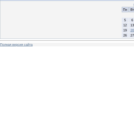
Пн
Вт
5
6
12
13
19
20
26
27
Полная версия сайта