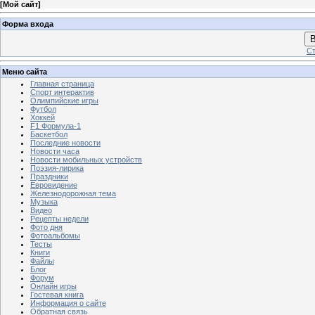
[
Мой сайт
]
Форма входа
В
Ст
Меню сайта
Главная страница
Спорт интерактив
Олимпийские игры
Футбол
Хоккей
F1 Формула-1
Баскетбол
Последние новости
Новости часа
Новости мобильных устройств
Поэзия-лирика
Праздники
Евровидение
Железнодорожная тема
Музыка
Видео
Рецепты недели
Фото дня
Фотоальбомы
Тесты
Книги
Файлы
Блог
Форум
Онлайн игры
Гостевая книга
Информация о сайте
Обратная связь