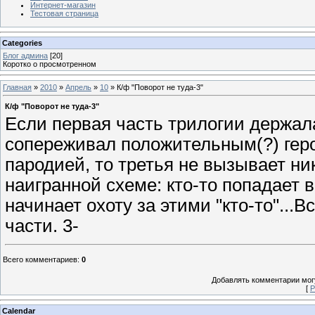
Интернет-магазин
Тестовая страница
Categories
Блог админа
[20]
Коротко о просмотренном
Главная
»
2010
»
Апрель
»
10
» К/ф "Поворот не туда-3"
К/ф "Поворот не туда-3"
Если первая часть трилогии держал
сопереживал положительным(?) гер
пародией, то третья не вызывает ни
наигранной схеме: кто-то попадает в
начинает охоту за этими "кто-то"...
части. 3-
Всего комментариев
:
0
Добавлять комментарии могу
[
Р
Calendar