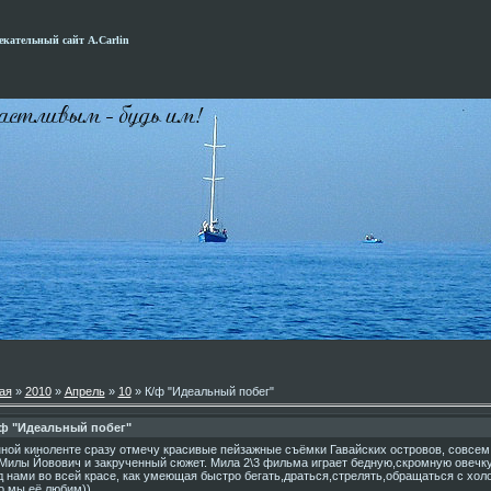
кательный сайт А.Carlin
ая
»
2010
»
Апрель
»
10
» К/ф "Идеальный побег"
/ф "Идеальный побег"
нной киноленте сразу отмечу красивые пейзажные съёмки Гавайских островов, совсем
 Милы Йовович и закрученный сюжет. Мила 2\3 фильма играет бедную,скромную овечку
д нами во всей красе, как умеющая быстро бегать,драться,стрелять,обращаться с холо
о мы её любим))