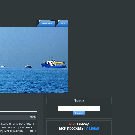
главная
rss
Поиск
20:34
 даже очень неплохую
RSS
Выход
, но затем предстаёт
Мой профиль
Главная
дным оружием,т.е. все,