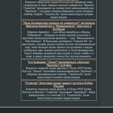
В матче третьего тура Российской премьер-лиги
сыгравшие в двух первых вничью самарские "Крылья
Советов" принимали на своем поле калининградскую
"Балтику", которая смогла одержать свою вторую
победу подряд. "Газета.Ru" вела текстовую онлайн-
трансляцию.
"Лиза Арзамасова сказала не сдаваться": интервью
Мартина Авербуха о "Выживалити", фигурке и
футболе
Мартин Авербух -- сын Ильи Авербуха и Ирины
Лобачевой -- впервые в жизни принял участие в
крупном телевизионном проекте -- шоу "Выживалити.
Наследники". В большом интервью "Газете.Ru" он
рассказал, почему решил пойти на это экстремальное
шоу, чего больше всего боялся на острове и какую
поддержку ему оказали родители и Лиза Арзамасова.
Также Авербух-младший рассказал о своих хобби и о
том, в каких проектах хотел бы поучаствовать.
Гол бывшим: "Зенит" минимально обыграл
"Балтику" в Кубке
В матче первого тура группы С Пути РПЛ Кубка
России "Зенит" принимал калининградскую "Балтику" и
одержал минимальную победу. "Газета.Ru" вела
текстовую онлайн-трансляцию.
"Спартак" блестяще начал защиту титула в Кубке
России
В матче первого тура группы А Пути РПЛ Кубка
России в Москве "Спартак" принимал "Оренбург". Игра
завершилась со счетом 5:1' "Газета.Ru" вела
текстовую онлайн-трансляцию.