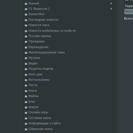
Хоккей
Поре
F1 Формула-1
Катег
Баскетбол
Всего
Последние новости
Новости часа
Новости мобильных устройств
Поэзия-лирика
Праздники
Евровидение
Железнодорожная тема
Музыка
Видео
Рецепты недели
Фото дня
Фотоальбомы
Тесты
Книги
Файлы
Блог
Форум
Онлайн игры
Гостевая книга
Информация о сайте
Обратная связь