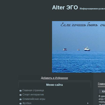
Alter ЭГО
Информационно-развле
Добавить в Избранное
Главн
Меню сайта
Главная страница
К
Спорт интерактив
В да
игру
Олимпийские игры
пере
Футбол
за чт