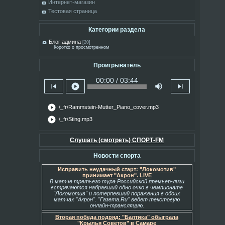
Интернет-магазин
Тестовая страница
Категории раздела
Блог админа
[20]
Коротко о просмотренном
Проигрыватель
00:00 / 03:44
skip_previous
play_circle
volume_up
skip_next
play_circle
/_fr/Rammstein-Mutter_Piano_cover.mp3
play_circle
/_fr/Sting.mp3
Слушать (смотреть) СПОРТ-FM
Новости спорта
Исправить неудачный старт: "Локомотив"
принимает "Акрон". LIVE
В матче третьего тура Российской премьер-лиги
встречаются набравший одно очко в чемпионате
"Локомотив" и потерпевший поражения в обоих
матчах "Акрон". "Газета.Ru" ведет текстовую
онлайн-трансляцию.
Вторая победа подряд: "Балтика" обыграла
"Крылья Советов" в Самаре