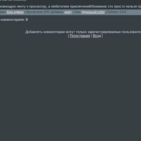
комендую ленту к просмотру, а любителям приключений/боевиков это просто нельзя пр
ория
:
Блог админа
|
Просмотров
: 878 |
Добавил
:
andry
|
Теги
:
Идеальный побег
|
Рейтинг
:
5.0
/
1
 комментариев
:
0
Добавлять комментарии могут только зарегистрированные пользовате
[
Регистрация
|
Вход
]