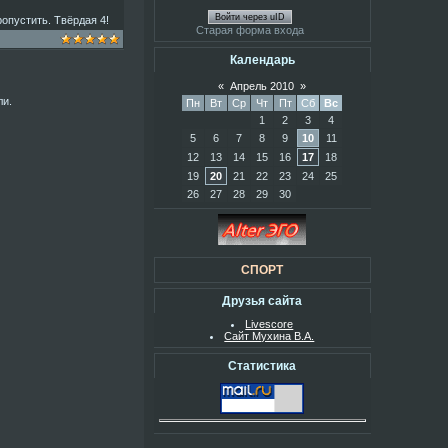
Войти через uID
опустить. Твёрдая 4!
Старая форма входа
Календарь
«
Апрель 2010
»
ли.
Пн
Вт
Ср
Чт
Пт
Сб
Вс
1
2
3
4
5
6
7
8
9
10
11
12
13
14
15
16
17
18
19
20
21
22
23
24
25
26
27
28
29
30
СПОРТ
Друзья сайта
Livescore
Сайт Мухина В.А.
Статистика