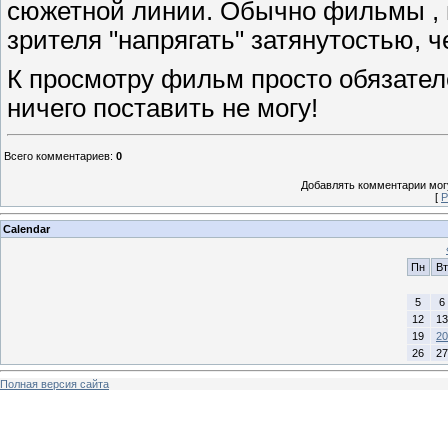
сюжетной линии. Обычно фильмы , и
зрителя "напрягать" затянутостью, ч
К просмотру фильм просто обязателе
ничего поставить не могу!
Всего комментариев
:
0
Добавлять комментарии могу
[
Р
Calendar
Пн
Вт
5
6
12
13
19
20
26
27
Полная версия сайта