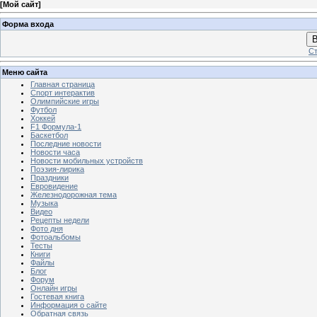
[
Мой сайт
]
Форма входа
В
Ст
Меню сайта
Главная страница
Спорт интерактив
Олимпийские игры
Футбол
Хоккей
F1 Формула-1
Баскетбол
Последние новости
Новости часа
Новости мобильных устройств
Поэзия-лирика
Праздники
Евровидение
Железнодорожная тема
Музыка
Видео
Рецепты недели
Фото дня
Фотоальбомы
Тесты
Книги
Файлы
Блог
Форум
Онлайн игры
Гостевая книга
Информация о сайте
Обратная связь