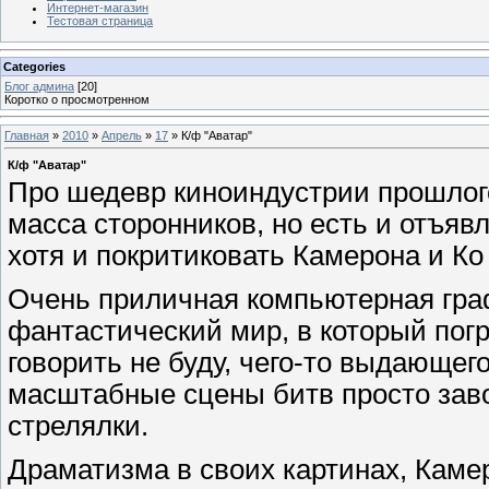
Интернет-магазин
Тестовая страница
Categories
Блог админа
[20]
Коротко о просмотренном
Главная
»
2010
»
Апрель
»
17
» К/ф "Аватар"
К/ф "Аватар"
Про шедевр киноиндустрии прошлого 
масса сторонников, но есть и отъяв
хотя и покритиковать Камерона и Ко 
Очень приличная компьютерная гр
фантастический мир, в который пог
говорить не буду, чего-то выдающег
масштабные сцены битв просто зав
стрелялки.
Драматизма в своих картинах, Камер