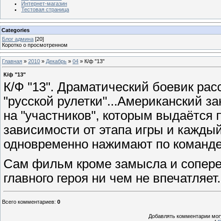
Интернет-магазин
Тестовая страница
Categories
Блог админа
[20]
Коротко о просмотренном
Главная
»
2010
»
Декабрь
»
04
» К/ф "13"
К/ф "13"
К/Ф "13". Драматический боевик ра
"русской рулетки"...Американский за
на "участников", которым выдаётся 
зависимости от этапа игры и каждый
одновременно нажимают по команде 
Сам фильм кроме замысла и сопере
главного героя ни чем не впечатляет.
Всего комментариев
:
0
Добавлять комментарии могу