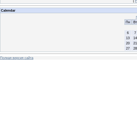
[
Р
Calendar
Пн
Вт
6
7
13
14
20
21
27
28
Полная версия сайта