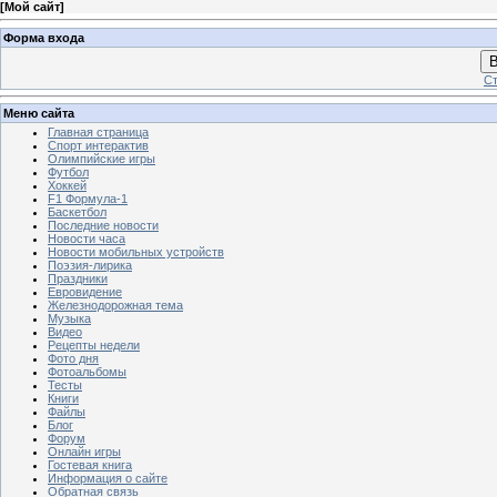
[
Мой сайт
]
Форма входа
В
Ст
Меню сайта
Главная страница
Спорт интерактив
Олимпийские игры
Футбол
Хоккей
F1 Формула-1
Баскетбол
Последние новости
Новости часа
Новости мобильных устройств
Поэзия-лирика
Праздники
Евровидение
Железнодорожная тема
Музыка
Видео
Рецепты недели
Фото дня
Фотоальбомы
Тесты
Книги
Файлы
Блог
Форум
Онлайн игры
Гостевая книга
Информация о сайте
Обратная связь