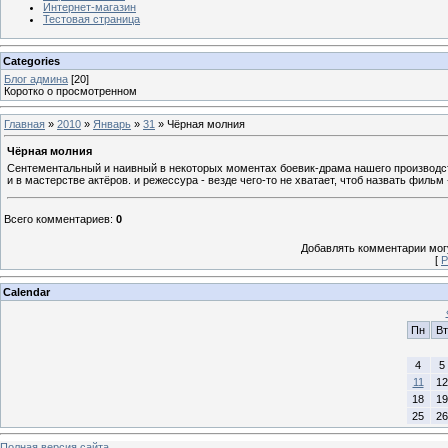
Интернет-магазин
Тестовая страница
Categories
Блог админа
[20]
Коротко о просмотренном
Главная
»
2010
»
Январь
»
31
» Чёрная молния
Чёрная молния
Сентементальный и наивный в некоторых моментах боевик-драма нашего производства
и в мастерстве актёров. и режессура - везде чего-то не хватает, чтоб назвать фильм
Всего комментариев
:
0
Добавлять комментарии могу
[
Р
Calendar
Пн
Вт
4
5
11
12
18
19
25
26
Полная версия сайта