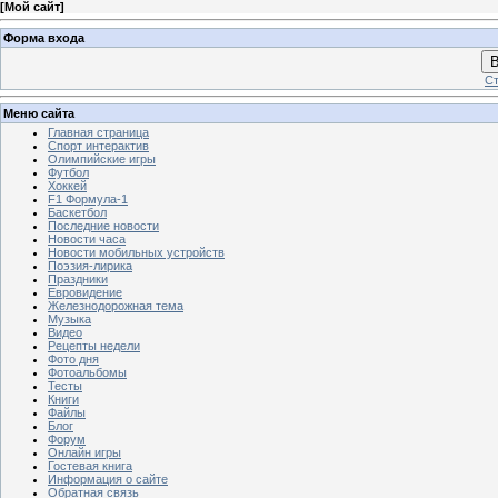
[
Мой сайт
]
Форма входа
В
Ст
Меню сайта
Главная страница
Спорт интерактив
Олимпийские игры
Футбол
Хоккей
F1 Формула-1
Баскетбол
Последние новости
Новости часа
Новости мобильных устройств
Поэзия-лирика
Праздники
Евровидение
Железнодорожная тема
Музыка
Видео
Рецепты недели
Фото дня
Фотоальбомы
Тесты
Книги
Файлы
Блог
Форум
Онлайн игры
Гостевая книга
Информация о сайте
Обратная связь