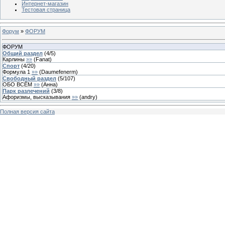
Интернет-магазин
Тестовая страница
Форум
»
ФОРУМ
ФОРУМ
Общий раздел
(
4
/
5
)
Карлины
»»
(
Fanat
)
Спорт
(
4
/
20
)
Формула 1
»»
(
Daumefenerm
)
Свободный раздел
(
5
/
107
)
ОБО ВСЁМ
»»
(
Анна
)
Парк разлечений
(
3
/
8
)
Афоризмы, высказывания
»»
(
andry
)
Полная версия сайта