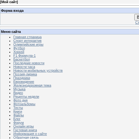
[
Мой сайт
]
Форма входа
В
Ст
Меню сайта
Главная страница
Спорт интерактив
Олимпийские игры
Футбол
Хоккей
F1 Формула-1
Баскетбол
Последние новости
Новости часа
Новости мобильных устройств
Поэзия-лирика
Праздники
Евровидение
Железнодорожная тема
Музыка
Видео
Рецепты недели
Фото дня
Фотоальбомы
Тесты
Книги
Файлы
Блог
Форум
Онлайн игры
Гостевая книга
Информация о сайте
Обратная связь