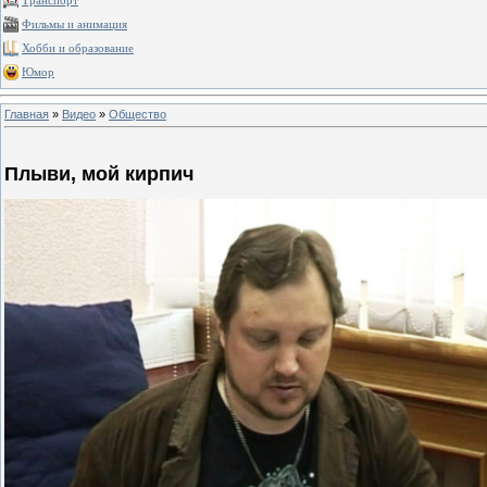
Транспорт
Фильмы и анимация
Хобби и образование
Юмор
Главная
»
Видео
»
Общество
Плыви, мой кирпич