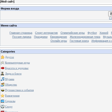
[
Мой сайт
]
Форма входа
В
Ст
Меню сайта
Главная страница
Спорт интерактив
Олимпийские игры
Футбол
Хоккей
Поэзия-лирика
Праздники
Евровидение
Железнодорожная тема
Музык
Онлайн игры
Гостевая книга
Информация о 
Categories
Другое
Компьютерные игры
Красота и здоровье
Люди и блоги
Музыка
Общество
Путешествия и события
Развлечения
Сериалы
Спорт