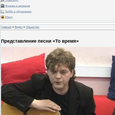
Транспорт
Фильмы и анимация
Хобби и образование
Юмор
Главная
»
Видео
»
Общество
Представление песни «То время»