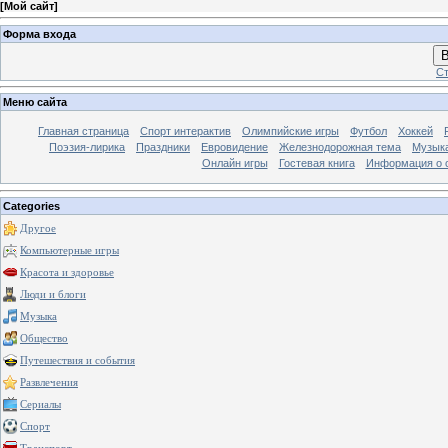
[
Мой сайт
]
Форма входа
В
Ст
Меню сайта
Главная страница
Спорт интерактив
Олимпийские игры
Футбол
Хоккей
Поэзия-лирика
Праздники
Евровидение
Железнодорожная тема
Музык
Онлайн игры
Гостевая книга
Информация о 
Categories
Другое
Компьютерные игры
Красота и здоровье
Люди и блоги
Музыка
Общество
Путешествия и события
Развлечения
Сериалы
Спорт