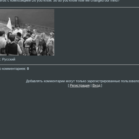
erbs с композицией Do you know. So do you know how we changed our mind?
к
: Русский
о комментариев
:
0
Добавлять комментарии могут только зарегистрированные пользовате
[
Регистрация
|
Вход
]