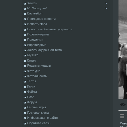
Хоккей
F1 Формула-1
Баскетбол
Последние новости
Новости часа
Новости мобильных устройств
Поэзия-лирика
Праздники
Евровидение
Железнодорожная тема
Музыка
Видео
Рецепты недели
Фото дня
Фотоальбомы
Тесты
Книги
Файлы
Блог
Форум
Онлайн игры
Гостевая книга
Информация о сайте
Обратная связь
Фото