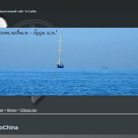
кательный сайт А.Carlin
ая
»
Видео
»
Общество
oChina