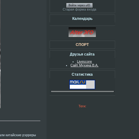
Войти через uID
Старая форма входа
Календарь
СПОРТ
Друзья сайта
Livescore
Сайт Мухина В.А.
Статистика
Теги:
али китайские рэрреры