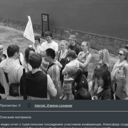
Просмотры
: 0
Internet. Измени сознание
Описание материала
:
-видео отчет о туристических похождениях участников конференции. Атмосферу созд