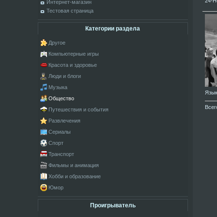
24-H
Интернет-магазин
Тестовая страница
Категории раздела
Другое
Компьютерные игры
Красота и здоровье
Люди и блоги
Музыка
Язы
Общество
Всег
Путешествия и события
Развлечения
Сериалы
Спорт
Транспорт
Фильмы и анимация
Хобби и образование
Юмор
Проигрыватель