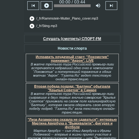
00:00 / 03:44
skip_previous
play_circle
volume_up
skip_next
play_circle
/_fr/Rammstein-Mutter_Piano_cover.mp3
play_circle
/_fr/Sting.mp3
Слушать (смотреть) СПОРТ-FM
Новости спорта
Исправить неудачный старт: "Локомотив"
принимает "Акрон". LIVE
В матче третьего тура Российской премьер-лиги
встречаются набравший одно очко в чемпионате
"Локомотив" и потерпевший поражения в обоих
матчах "Акрон". "Газета.Ru" ведет текстовую
онлайн-трансляцию.
Вторая победа подряд: "Балтика" обыграла
"Крылья Советов" в Самаре
В матче третьего тура Российской премьер-лиги
сыгравшие в двух первых вничью самарские "Крылья
Советов" принимали на своем поле калининградскую
"Балтику", которая смогла одержать свою вторую
победу подряд. "Газета.Ru" вела текстовую онлайн-
трансляцию.
"Лиза Арзамасова сказала не сдаваться": интервью
Мартина Авербуха о "Выживалити", фигурке и
футболе
Мартин Авербух -- сын Ильи Авербуха и Ирины
Лобачевой -- впервые в жизни принял участие в
крупном телевизионном проекте -- шоу "Выживалити.