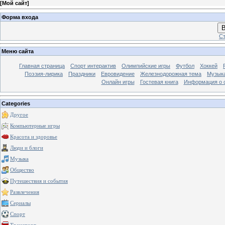
[
Мой сайт
]
Форма входа
В
Ст
Меню сайта
Главная страница
Спорт интерактив
Олимпийские игры
Футбол
Хоккей
Поэзия-лирика
Праздники
Евровидение
Железнодорожная тема
Музык
Онлайн игры
Гостевая книга
Информация о 
Categories
Другое
Компьютерные игры
Красота и здоровье
Люди и блоги
Музыка
Общество
Путешествия и события
Развлечения
Сериалы
Спорт