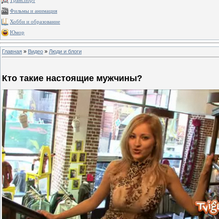
Транспорт
Фильмы и анимация
Хобби и образование
Юмор
Главная
»
Видео
»
Люди и блоги
Кто такие настоящие мужчины?