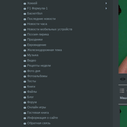
Хоккей
F1 Формула-1
Баскетбол
Последние новости
Новости часа
Новости мобильных устройств
Поэзия-лирика
Праздники
Евровидение
Железнодорожная тема
Музыка
Видео
Рецепты недели
Фото дня
Фотоальбомы
Тесты
Книги
Файлы
Блог
Маша
Форум
Онлайн игры
Гостевая книга
Информация о сайте
Обратная связь