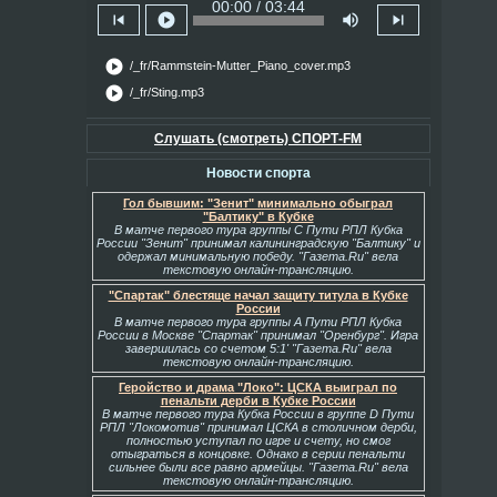
00:00 / 03:44
skip_previous
play_circle
volume_up
skip_next
play_circle
/_fr/Rammstein-Mutter_Piano_cover.mp3
play_circle
/_fr/Sting.mp3
Слушать (смотреть) СПОРТ-FM
Новости спорта
Гол бывшим: "Зенит" минимально обыграл
"Балтику" в Кубке
В матче первого тура группы С Пути РПЛ Кубка
России "Зенит" принимал калининградскую "Балтику" и
одержал минимальную победу. "Газета.Ru" вела
текстовую онлайн-трансляцию.
"Спартак" блестяще начал защиту титула в Кубке
России
В матче первого тура группы А Пути РПЛ Кубка
России в Москве "Спартак" принимал "Оренбург". Игра
завершилась со счетом 5:1' "Газета.Ru" вела
текстовую онлайн-трансляцию.
Геройство и драма "Локо": ЦСКА выиграл по
пенальти дерби в Кубке России
В матче первого тура Кубка России в группе D Пути
РПЛ "Локомотив" принимал ЦСКА в столичном дерби,
полностью уступал по игре и счету, но смог
отыграться в концовке. Однако в серии пенальти
сильнее были все равно армейцы. "Газета.Ru" вела
текстовую онлайн-трансляцию.