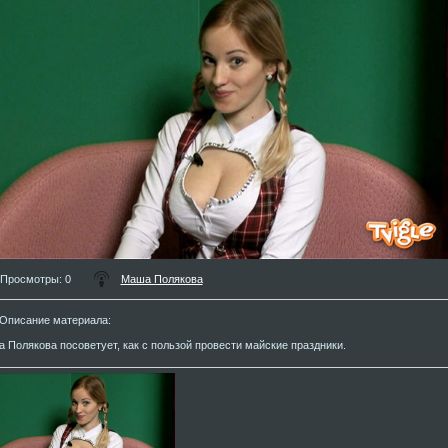
Просмотры
: 0
Маша Полякова
Описание материала
:
 Полякова посоветует, как с пользой провести майские праздники.