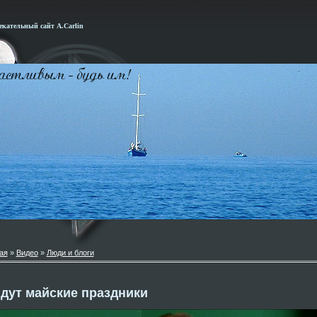
кательный сайт А.Carlin
ая
»
Видео
»
Люди и блоги
дут майские праздники