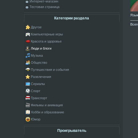
Интернет-магазин
Тестовая страница
Язы
Категории раздела
Всег
Другое
Компьютерные игры
Красота и здоровье
Люди и блоги
Музыка
Общество
Путешествия и события
Развлечения
Сериалы
Спорт
Транспорт
Фильмы и анимация
Хобби и образование
Юмор
Проигрыватель