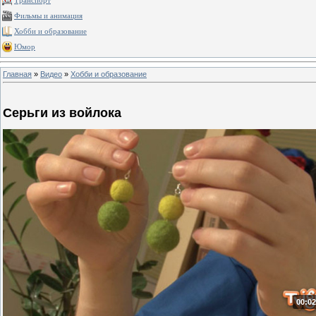
Транспорт
Фильмы и анимация
Хобби и образование
Юмор
Главная
»
Видео
»
Хобби и образование
Серьги из войлока
00:02