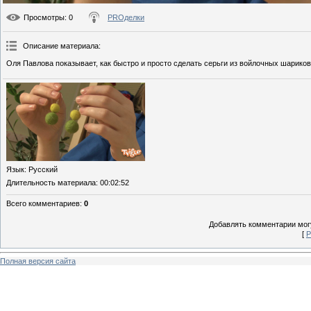
Просмотры
: 0
PROделки
Описание материала
:
Оля Павлова показывает, как быстро и просто сделать серьги из войлочных шариков
Язык
: Русский
Длительность материала
: 00:02:52
Всего комментариев
:
0
Добавлять комментарии могу
[
Р
Полная версия сайта