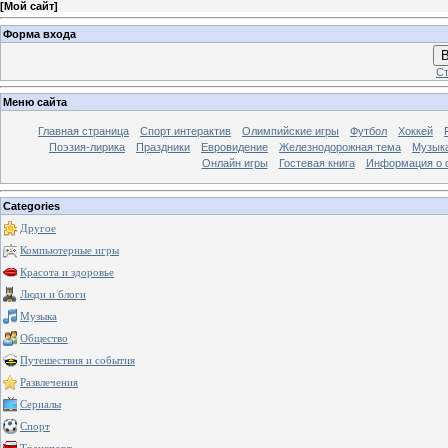
[
Мой сайт
]
Форма входа
В
Ст
Меню сайта
Главная страница
Спорт интерактив
Олимпийские игры
Футбол
Хоккей
Поэзия-лирика
Праздники
Евровидение
Железнодорожная тема
Музык
Онлайн игры
Гостевая книга
Информация о 
Categories
Другое
Компьютерные игры
Красота и здоровье
Люди и блоги
Музыка
Общество
Путешествия и события
Развлечения
Сериалы
Спорт