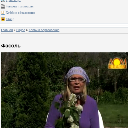
Транспорт
Фильмы и анимация
Хобби и образование
Юмор
Главная
»
Видео
»
Хобби и образование
Фасоль