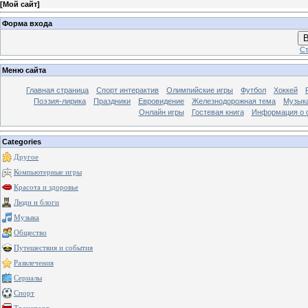
[
Мой сайт
]
Форма входа
В
Ст
Меню сайта
Главная страница
Спорт интерактив
Олимпийские игры
Футбол
Хоккей
Поэзия-лирика
Праздники
Евровидение
Железнодорожная тема
Музык
Онлайн игры
Гостевая книга
Информация о 
Categories
Другое
Компьютерные игры
Красота и здоровье
Люди и блоги
Музыка
Общество
Путешествия и события
Развлечения
Сериалы
Спорт