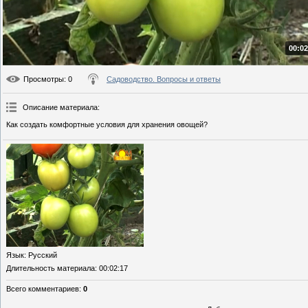
00:02
Просмотры
: 0
Садоводство. Вопросы и ответы
Описание материала
:
Как создать комфортные условия для хранения овощей?
Язык
: Русский
Длительность материала
: 00:02:17
Всего комментариев
:
0