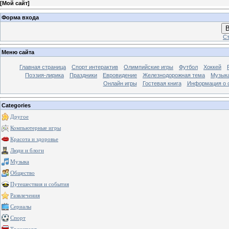
[
Мой сайт
]
Форма входа
В
Ст
Меню сайта
Главная страница
Спорт интерактив
Олимпийские игры
Футбол
Хоккей
Поэзия-лирика
Праздники
Евровидение
Железнодорожная тема
Музык
Онлайн игры
Гостевая книга
Информация о 
Categories
Другое
Компьютерные игры
Красота и здоровье
Люди и блоги
Музыка
Общество
Путешествия и события
Развлечения
Сериалы
Спорт