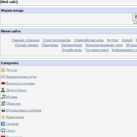
[
Мой сайт
]
Форма входа
В
Ст
Меню сайта
Главная страница
Спорт интерактив
Олимпийские игры
Футбол
Хоккей
Поэзия-лирика
Праздники
Евровидение
Железнодорожная тема
Музык
Онлайн игры
Гостевая книга
Информация о 
Categories
Другое
Компьютерные игры
Красота и здоровье
Люди и блоги
Музыка
Общество
Путешествия и события
Развлечения
Сериалы
Спорт