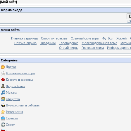
[
Мой сайт
]
Форма входа
В
Ст
Меню сайта
Главная страница
Спорт интерактив
Олимпийские игры
Футбол
Хоккей
Поэзия-лирика
Праздники
Евровидение
Железнодорожная тема
Музык
Онлайн игры
Гостевая книга
Информация о 
Categories
Другое
Компьютерные игры
Красота и здоровье
Люди и блоги
Музыка
Общество
Путешествия и события
Развлечения
Сериалы
Спорт