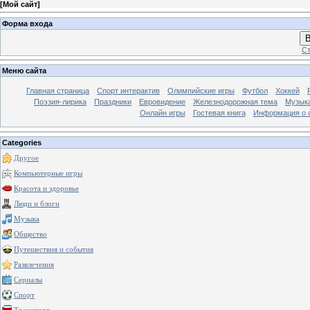
[
Мой сайт
]
Форма входа
В
Ст
Меню сайта
Главная страница
Спорт интерактив
Олимпийские игры
Футбол
Хоккей
Поэзия-лирика
Праздники
Евровидение
Железнодорожная тема
Музык
Онлайн игры
Гостевая книга
Информация о 
Categories
Другое
Компьютерные игры
Красота и здоровье
Люди и блоги
Музыка
Общество
Путешествия и события
Развлечения
Сериалы
Спорт