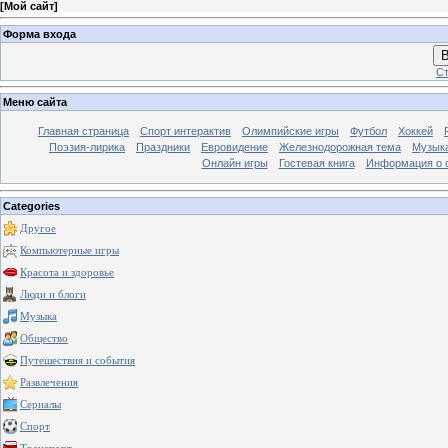
[
Мой сайт
]
Форма входа
В
Ст
Меню сайта
Главная страница
Спорт интерактив
Олимпийские игры
Футбол
Хоккей
Поэзия-лирика
Праздники
Евровидение
Железнодорожная тема
Музык
Онлайн игры
Гостевая книга
Информация о 
Categories
Другое
Компьютерные игры
Красота и здоровье
Люди и блоги
Музыка
Общество
Путешествия и события
Развлечения
Сериалы
Спорт