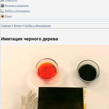
Транспорт
Фильмы и анимация
Хобби и образование
Юмор
Главная
»
Видео
»
Хобби и образование
Имитация черного дерева