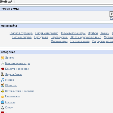
[
Мой сайт
]
Форма входа
В
Ст
Меню сайта
Главная страница
Спорт интерактив
Олимпийские игры
Футбол
Хоккей
Поэзия-лирика
Праздники
Евровидение
Железнодорожная тема
Музык
Онлайн игры
Гостевая книга
Информация о 
Categories
Другое
Компьютерные игры
Красота и здоровье
Люди и блоги
Музыка
Общество
Путешествия и события
Развлечения
Сериалы
Спорт