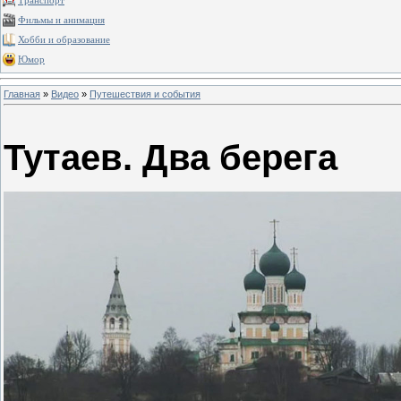
Транспорт
Фильмы и анимация
Хобби и образование
Юмор
Главная
»
Видео
»
Путешествия и события
Тутаев. Два берега