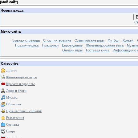
[
Мой сайт
]
Форма входа
В
Ст
Меню сайта
Главная страница
Спорт интерактив
Олимпийские игры
Футбол
Хоккей
Поэзия-лирика
Праздники
Евровидение
Железнодорожная тема
Музык
Онлайн игры
Гостевая книга
Информация о 
Categories
Другое
Компьютерные игры
Красота и здоровье
Люди и блоги
Музыка
Общество
Путешествия и события
Развлечения
Сериалы
Спорт