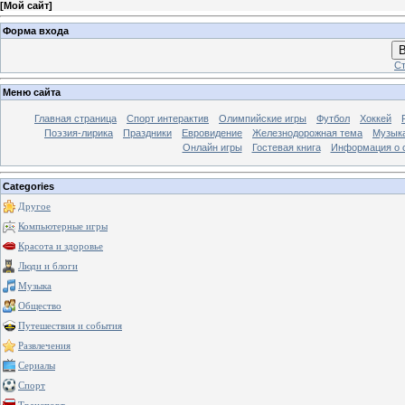
[
Мой сайт
]
Форма входа
В
Ст
Меню сайта
Главная страница
Спорт интерактив
Олимпийские игры
Футбол
Хоккей
Поэзия-лирика
Праздники
Евровидение
Железнодорожная тема
Музык
Онлайн игры
Гостевая книга
Информация о 
Categories
Другое
Компьютерные игры
Красота и здоровье
Люди и блоги
Музыка
Общество
Путешествия и события
Развлечения
Сериалы
Спорт