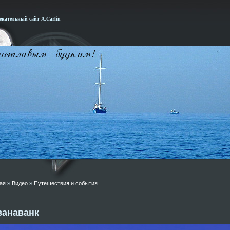
кательный сайт А.Carlin
ая
»
Видео
»
Путешествия и события
ванаванк