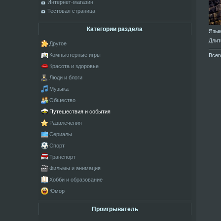
Интернет-магазин
Тестовая страница
Категории раздела
Язы
Длит
Другое
Компьютерные игры
Всег
Красота и здоровье
Люди и блоги
Музыка
Общество
Путешествия и события
Развлечения
Сериалы
Спорт
Транспорт
Фильмы и анимация
Хобби и образование
Юмор
Проигрыватель