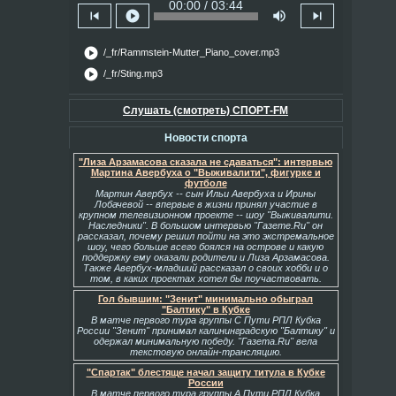
00:00 / 03:44
skip_previous
play_circle
volume_up
skip_next
play_circle
/_fr/Rammstein-Mutter_Piano_cover.mp3
play_circle
/_fr/Sting.mp3
Слушать (смотреть) СПОРТ-FM
Новости спорта
"Лиза Арзамасова сказала не сдаваться": интервью
Мартина Авербуха о "Выживалити", фигурке и
футболе
Мартин Авербух -- сын Ильи Авербуха и Ирины
Лобачевой -- впервые в жизни принял участие в
крупном телевизионном проекте -- шоу "Выживалити.
Наследники". В большом интервью "Газете.Ru" он
рассказал, почему решил пойти на это экстремальное
шоу, чего больше всего боялся на острове и какую
поддержку ему оказали родители и Лиза Арзамасова.
Также Авербух-младший рассказал о своих хобби и о
том, в каких проектах хотел бы поучаствовать.
Гол бывшим: "Зенит" минимально обыграл
"Балтику" в Кубке
В матче первого тура группы С Пути РПЛ Кубка
России "Зенит" принимал калининградскую "Балтику" и
одержал минимальную победу. "Газета.Ru" вела
текстовую онлайн-трансляцию.
"Спартак" блестяще начал защиту титула в Кубке
России
В матче первого тура группы А Пути РПЛ Кубка