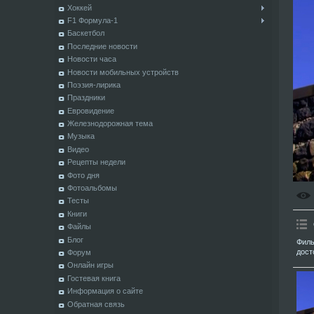
Хоккей
F1 Формула-1
Баскетбол
Последние новости
Новости часа
Новости мобильных устройств
Поэзия-лирика
Праздники
Евровидение
Железнодорожная тема
Музыка
Видео
Рецепты недели
Фото дня
Фотоальбомы
Тесты
Книги
Файлы
Блог
Филь
дост
Форум
Онлайн игры
Гостевая книга
Информация о сайте
Обратная связь